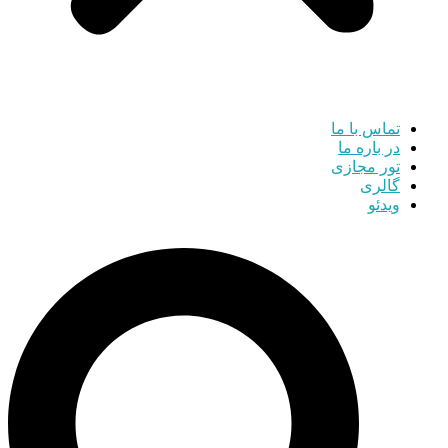
تماس با ما
در باره ما
تور مجازی
گالری
ویدئو