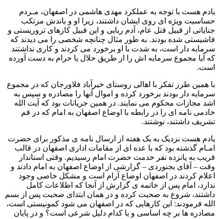
یادم هست با توجه به عملکرد مهدی هاشمی در اصفهان، مـردم
حساسیت ویژه ای روی ایشان داشتند، زیرا او و باندش مرتکب
جنایاتی از قبیل قتل عام، آدم ربایی و این قبیل کارهای تروریستی و
فاشیستی شده بودند. به طور مثال چنانچه شخصی را می دیدند که
سرمایه دار است، به شدت با او برخورد می کردند و کاری نداشتند
که آیا مجموع سرمایه اش را از طریق حلال یا حرام به دست آورده
است.
با همین طرز تفکر با اهالی روستای خیرآباد فلاورجان که در مجموع
سرمایه دار بودند برخورد کرده و اموال آنها را مصادره و سپس به
اشد مجازات محکوم می نمایند. در همین جریانات بود که آیت الله
خادمی نامه ای را در رابطه با اوضاع اصفهان به امام که در قم
تشریف داشتند، نوشتند.
یادم هست نزدیک به یک هفته از ارسال نامه ی مذکور برای حضرت
امـام گذشته بود که با عده ای از مقامات اداری اصفهان در قالب
قریب به پانزده نفر خدمت حضرت امام رسیدیم. وقتی استاندار
وقت – آقای بجنوردی – گزارشی از اوضاع اصفهان به امام دادند و
اعلام کردند در اصفهان اوضاع آرام است و مشکل خاصی وجود
ندارد، امام پس از خاتمه ی گزارش از آنجا که اطلاعات کامل
داشتند، شروع به صحبت کرده و در همان ابتدای صحبت پس از بسم
الله فرمودند: این کارهایی که در اصفهان می شود کمونیستی است،
مصادره ها بر چه اساسی و یا کدام دلیل شرعی است؟ و در پایان