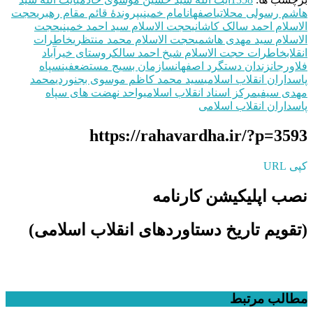
هاشم رسولی محلاتی
اصفهان
امام خمینی
پروندۀ قائم مقام رهبری
حجت‌
الاسلام احمد سالک کاشانی
حجت الاسلام سید احمد خمینی
حجت
الاسلام سید مهدی هاشمی
حجت الاسلام محمد منتظری
خاطرات
انقلاب
خاطرات حجت‌ الاسلام شیخ احمد سالک
روستای خیرآباد
فلاورجان
زندان دستگرد اصفهان
سازمان بسیج مستضعفین
سپاه
پاسداران انقلاب اسلامی
سید محمد کاظم موسوی بجنوردی
محمد
مهدی سیفی
مرکز اسناد انقلاب اسلامی
واحد نهضت های سپاه
پاسداران انقلاب اسلامی
https://rahavardha.ir/?p=3593
کپی URL
نصب اپلیکیشن کارنامه
(تقویم تاریخ دستاوردهای انقلاب اسلامی​)
مطالب مرتبط