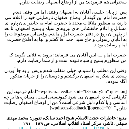
سخنرانی هم فرمودند: من از اوضاع اصفهان رضایت ندارم.
پس از پایان جلسه، آقایان به اصفهان رفتند، اما من وقتی دیدم
حضرت امام این گونه از اوضاع اصفهان نارضایتی خود را اعلام می
دارند، به منظور ملاقات مجدد با حضرت امام به خاطر بیان پاره ای
مسائل و اعلام جانفشانی های نیروهای سپاه و بسیج اصفهان، تا بعد
از ظهر آن روز در دفتر حضرت امام ماندم. وقتی این موضوعات را
به آقایان رسولی و حاج سید احمد آقا گفتم و آنها به اطلاع حضرت
امام رسانده بودند.
حضرت امام بـه ایـن آقایان می فرمایند: بروید به فلانی بگویید که
من منظورم بسیج و سپاه نبوده است و از شما رضایت دارم.
وقتی این مطلب را شنیدم، خیلی منقلب شدم و پس از به جا آوردن
سجده ی شکر به اصفهان برگشتم و دوستان را از جریان مذکور
آگاه نمودم.
[wpdiscuz-feedback id=”f3s6oofy5m” question=”امام فرمود: این
کارهایی که در اصفهان می شود کمونیستی است، مصادره ها بر چه
اساسی و یا کدام دلیل شرعی است؟ من از اوضاع اصفهان رضایت
ندارم.” opened=”0″][/wpdiscuz-feedback]
منبع: خاطرات حجت‌الاسلام شیخ احمد سالک، تدوین: محمد مهدی
سیفی، ناشر: مرکز اسناد انقلاب اسلامی، ص ۱۸۹ – ۱۹۱
برچسب ها:
1358
آیت الله سید حسین موسوی خادمی
آیت الله سید