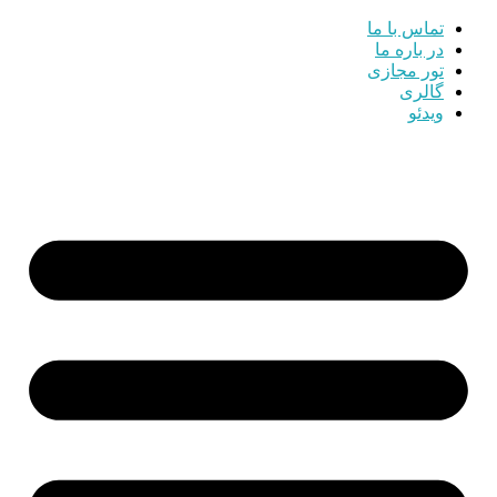
تماس با ما
در باره ما
تور مجازی
گالری
ویدئو