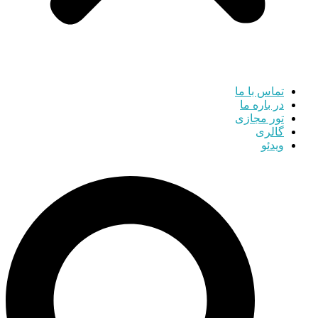
تماس با ما
در باره ما
تور مجازی
گالری
ویدئو