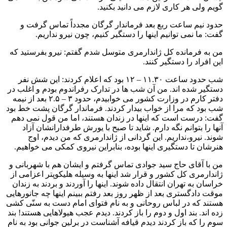
گویم ولی هر کاری لازم می دانید بکنید.
حدود نیم ساعت ربع بعد فرماندار گرگان مجدداً تماس گرفت و
گفت: ما نمی توانیم اینها را دستگیر کنیم، چون نیرو نداریم.
من به فرمانده کل ژاندارمری متوسل شدم گفتم: نیرو بفرستید که
این افراد را دستگیر کنند.
شب حدود ساعت ۱۱.۳۰ – ۱۲ بود که اعلام کردند: این شش نفر
دستگیر شده اند. من آن شب ها در تدارک رفراندوم بودم و اغلب در
دفتر کارم در وزارت کشور می خوابیدم، حدود ۳ – ۲.۵ بعد از نیمه
شب بود که مرا از خواب بیدار کردند. فرماندار گرگان پشت خط بود
گفت: درست است که اینها در زندان هستند، اما من قول نمی دهم
آنها را بتوانم نگه دارم. شاید تا صبح با یورش طرفدارانشان آزاد
شوند. نیرو،نداریم. این گردانی از ژاندارمری که من دیدم، اوج
هنرشان تا دستگیری اینها بوده، بنابراین نیروی کمکی می خواهیم.
من با آقای حاج سید جوادی تماس گرفتم و ایشان هم با شهربانی و
ژاندارمری کل کشور و قرار شد اینها به وسیله هلیکوپتر اعزامی از
خراسان به تهران انتقال داده شوند. اینها را آوردند و بردند به زندان
موقت دادگستری بعد از ظهر روز بعد رفتم ببینم اینها چه جانورهایی
هستند که در لباس روحانی و به نام فتوای امام دست به سنّی کشی
زده اند. بند اول و دوم را باز کردند. دیدم عجب هیولاهایی هستند! بند
سوم را که باز کردند دیدم قیافه آشناست در برلین جوانی بود به نام