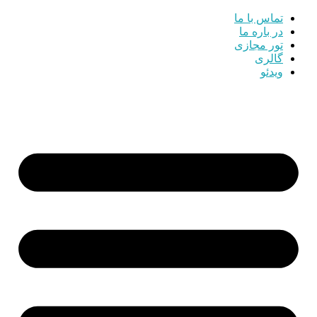
تماس با ما
در باره ما
تور مجازی
گالری
ویدئو