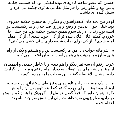
حسین که عضو شاخه کادرهای توده انقلابی بود که همیشه چکمه
پایش بود و شلوارش را هم مثل نظامی ها توی چکمه می کرد و
سبیل گنده ای داشت.
او در بین بچه های کنفدراسیون و دیگران به حسین چکمه معروف
بود. خیلی جوان بددهن و وقیح و پررو، ضداخلاق و مارکسیست دو
آتشه بود. زندانی در بند سوم همین حسین چکمه بود. من خیلی جا
خوردم. گفتم: فلان فلان شده تو از کی آخوند شدی؟! از کی مقلد
امام شدی؟! از کی برای نجات شیعه داری سنّی کشی می کنی؟!
بی شرمانه جواب داد: من مارکسیست بودم و هستم و یکی از راه
های مبارزه با مذهب هم همین است و به آن افتخار می کنم.
خوب رفتم آن سه نفر دیگر را هم دیدم و با خاطر جمعی و اطمینان
از مبنا و ریشه های این توطئه به دیدار امام رفتم و ماجرا را گزارش
دادم. ایشان بلافاصله گفتند: این مطلب را به مردم بگویید.
من در یک مصاحبه رادیو تلویزیونی و نیز طی سخنرانی در حسینیه
ارشاد موضوع را برای مردم گفتم که البته تلویزیون آن را پخش
نکرد، همان طور که قبلاً گفتم عوامل این گروهک ها هنوز کم و بیش
در رادیو و تلویزیون نفوذ داشتند، ولی این شش نفر چند ماه بعد
اعدام شدند.