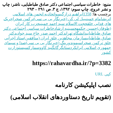
منبع: خاطرات سیاسی اجتماعی دکتر صادق طباطبایی، ناشر: چاپ
و نشر عروج، چاپ سوم: ۱۳۹۲، ج ۳. ص ۲۹۱ – ۲۹۳
برچسب ها:
1358
ابراهیم درازگیسو
اتحادیه انجمن های اسلامی
اتریش
امام خمینی
بیل لی کن (خبرنگار بی بی سی)
تركمن صحرا
چریک
های فدایی خلق
حجت الاسلام سید احمد خمینی
حزب کار ایران
(طوفان)
حسین چکمه
حسینیه ارشاد
خاطرات سیاسی اجتماعی دکتر
صادق طباطبایی
دانشگاه تهران
دکتر احمد صدر حاج سید جوادی
دکتر
صادق طباطبایی
سازمان مجاهدین خلق ایران (منافقین)
ستاد اجرایی
خلق ترکمن صحرا
سیموندورینگ (خبرنگار بی بی سی)
صدا و سیمای
جمهوری اسلامی ایران
کردستان
گرگان
گنبد کاووس
مارکسیست
وزارت
کشور
https://rahavardha.ir/?p=3382
کپی URL
نصب اپلیکیشن کارنامه
(تقویم تاریخ دستاوردهای انقلاب اسلامی​)