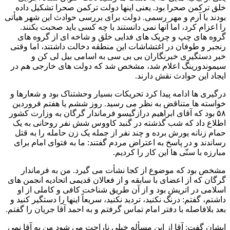
خلق ترکمن صحرا بود. یعنی اینها دولت ترکمن صحرا تشکیل داده
بودند با آرم و مهر رسمی. دولت برای بررسی حوادث این شهر هیأتی
را اعزام کرد، اما آنها نمی دانستند با چه کسی باید صحبت بکنند.
گروه های چپ و چریک های فدایی خلق و شاخه ای از گروه های
رنجبر و طوفان در اغتشاشات این منطقه دخالت داشتند، اما وقتی
خبر دستگیری خبرنگاران بی بی سی به اسامی بیل لی کن و
سیموندورینگ اعلام شد، مشخص شد که دولت های خارجی هم در
ایجاد این حوادث نقش دارند.
درگیری ها ادامه پیدا کرد تحریکات بسیار وحشتناک بود و شعارها و
خواسته ها متناقض به نظر می رسید. روز ششم یا هفتم فروردین
۵۸ بود که آقای ابراهیم درازگیسو فرماندار گرگان به وزارت کشور
اطلاع داد که شب گذشته در گنبد کاووس شش نفر روحانی به یک
حمام زنانه یورش برده و چند نفر از جمله یک زن حامله را به قتل
رساندند و در پاسخ به اعتراض مردم گفتند: ما به فتوای امام برای
مبارزه با سنّی ها این کار را کردیم.
مشخص بود که موضوع از کجا نشأت می گیرد. من به فرماندار
گرگان که از اعضای با سابقه و از فعالان قدیمی اتحادیه انجمن های
اسلامی در اتریش بود و از آن طریق شناخت کافی و کاملی از او
داشتم، گفتم: درنگ نکنید، تردید نکنید، سریعاً اینها را دستگیر کنید و
بعد بلافاصله با دفتر امام تماس گرفتم و به احمد آقا جریان را گفتم.
ایشان گفت: آقا از این مسأله خیلی ناراحت می شود من به آقا نمی