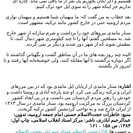
هستیم و اگر تکان بخوریم یک نفر از ما باقی نمی ماند. چاره ای
نداریم جز اینکه شهر را به سوی ایل خود ترک کنیم.
بعد خطاب به من گفت که: ما میهمان شما هستیم و میهمان نوازی
مردم ارومیه حتی در خارج کشور مانند ترکیه، مشهور است.
سنار مامدی نیروهای خود را برداشت و شرم سارانه از شهر خارج
شد. به مسلحین گفتم: آنها را تا چند کیلومتری شهر دنبال کنند، تا
مطمئن شوند که از شهر دور شدند و دیگر بر نمی گردند.
البته چند روز بچه های ما در آن مناطق گشت و نگهبانی گذاشتند تا
اگر دوباره برگشتند با آنها مقابله کنند، ولی خوشبختانه آنها رفتند و تا
امروز باز نگشتند.
اشاره:
سنار مامدی از اربابان ایل مامدی بود که در بین مرزهای
ایران و ترکیه زندگی می کرد. او چند پارچه آبادی و روستا داشت و
خودش را رهبر مردم کردستان می دانست و در پی ایجاد کشور
کردستان بزرگ به مرکزیت ارومیه بود. سنار مامدی در سال ۱۳۶۳
از ایران خارج شد و به نواحی کُردنشین کشور ترکیه گریخت.
منبع: خاطرات حجت‌الاسلام حسنی امام جمعه ارومیه، تدوین:
عبدالرحیم اباذری، ناشر: مرکز اسناد انقلاب اسلامی، چاپ اول:
۱۳۸۴، ص ۱۵۸ – ۱۶۱
برچسب ها:
1358
حجت الاسلام عبدالرحیم اباذری
حجت‌ الاسلام