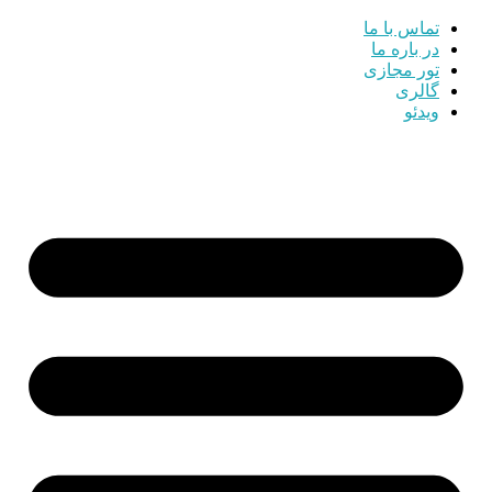
تماس با ما
در باره ما
تور مجازی
گالری
ویدئو