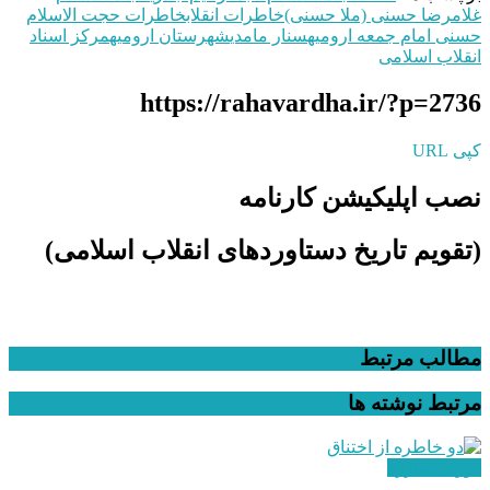
غلامرضا حسنی (ملا حسنی)
خاطرات انقلاب
خاطرات حجت‌ الاسلام
حسنی امام جمعه ارومیه
سنار مامدی
شهرستان ارومیه
مرکز اسناد
انقلاب اسلامی
https://rahavardha.ir/?p=2736
کپی URL
نصب اپلیکیشن کارنامه
(تقویم تاریخ دستاوردهای انقلاب اسلامی​)
مطالب مرتبط
مرتبط
نوشته ها
دوران مبارزه