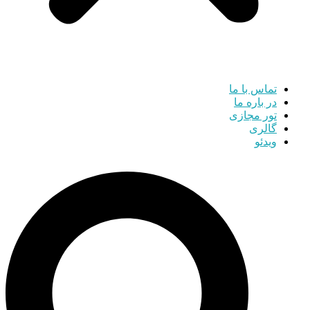
تماس با ما
در باره ما
تور مجازی
گالری
ویدئو