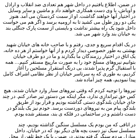
در ضمن، اطلاع یافتیم در داخل شهر هم تعدادی ضد انقلاب و اراذل
و اوباش، با وی دست همکاری خواهند داد و ماشین و سایر وسایل
در اختیار آنها خواهند گذاشت. او از سمت کردستان می آمد. هنوز
یکی دو روز طول می کشید تا به ارومیه برسد و اگر هم می خواست
داخل شود یک راه بیشتر نداشت و بایستی از سمت پارک جنگلی بند
به خیابان بند وارد شهر می شد.
در یک اقدام سریع و جدی، رفتم و با صاحب خانه های خیابان شهید
بهشتی به طور خصوصی دیدار کردم و از آنها خواستم از هر ده خانه،
یک اتاق در اختیار رزمندگان ما بگذارند و ما در دو طرف خیابان
بتوانیم نیروهای مسلح خود را به صورت مارپیچ مستقر کنیم… همه
با استقبال گرم پذیرا شدند، بی درنگ استقرار مسلحین را آغاز
کردیم، به طوری که به سرتاسر خیابان از نظر نظامی اشراف کامل
پیدا نمودیم، همه چیز آماده شد.
نیروها را توجیه کردم که وقتی نیروهای سنار وارد خیابان شدند، هیچ
کس حق تیراندازی ندارد، مگر اینکه من دستور تیر صادر کنم. در چند
جای خیابان بلندگوی دستی گذاشته بودیم و قرار بود از طریق
بلندگو، پیام من به نیروهای دوردست برسد. خودم نیز یک بلندگو در
دست داشتم و در ساختمانی در فلکه ی بند، مستقر شده بودم.
در اتاقی که من بودم یک مسلسل سنگین گذاشته بودیم، چند
مسلسل سبک نیز دست بچه های دیگر بود که در خیابان، داخل
منازل مردم سنگر گرفته بودند. در ضمن، با یک خط تلفن از محل