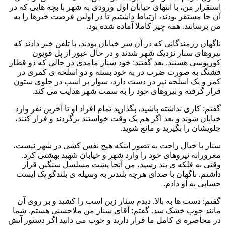
استقرار من، با انتهای خیابان اول ورودی به شهر با بچه هایی که در
آن جا مستقر بودند، ارتباط داشتیم تا در اولین فرصت خبرها را به
من برسانند. همه چیز کاملا آماده شده بود.
ناگهان رزمندگانی که در آن سر خیابان بودند، با تلفن خبر دادند که
نیروهای سنار نزدیک شهر شدند و در حال عبور از پل قویون
کورپوسی هستند. بعد گفتند: خود سنار مامدی در حالی که دو قطار
فشنگ به صورت ضرب در به خود بسته و دو اسلحه ی کمری در
کمر و یک اسلحه نیز در دست دارد، سوار بر اسب در جلوی ستون
قرار گرفته و نیروهای خود را به سمت شهر هدایت می کند.
گفتم: کاری نداشته باشید، بگذارید تمام افراد او تا آخرین نفر وارد
خیابان شوند و بعد اگر هم یک وقت خواستند برگردند و فرار کنند،
جلویشان را بگیرید و مانع شوید.
سنار با خیال راحت به تصور اینکه هیچ نفس کشی در شهر نیست،
مغرورانه نیروهای خود را وارد شهر و خیابان شهید بهشتی کرد.
وقتی به فلکه ی بند رسید، من آنجا پشت مسلسل سنگین قرار
داشتم. ناگهان با صدای هرچه بلندتر به وسیله ی بلندگو یک ایست
حسابی به او دادم.
گفتم: دست ها به بالا. دیدم سنار زین اسب را کشید و بر روی آن
مانند چوب خشک شد. گفتم: آقای سنار من ملاحسنی هستم. شما
در محاصره ی کامل ما قرار دارید و خوب می دانید اگر دستور آتش