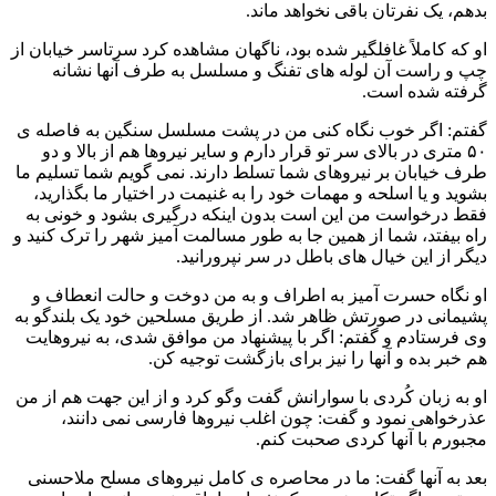
بدهم، یک نفرتان باقی نخواهد ماند.
او که کاملاً غافلگیر شده بود، ناگهان مشاهده کرد سرتاسر خیابان از
چپ و راست آن لوله های تفنگ و مسلسل به طرف آنها نشانه
گرفته شده است.
گفتم: اگر خوب نگاه کنی من در پشت مسلسل سنگین به فاصله ی
۵۰ متری در بالای سر تو قرار دارم و سایر نیروها هم از بالا و دو
طرف خیابان بر نیروهای شما تسلط دارند. نمی گویم شما تسلیم ما
بشوید و یا اسلحه و مهمات خود را به غنیمت در اختیار ما بگذارید،
فقط درخواست من این است بدون اینکه درگیری بشود و خونی به
راه بیفتد، شما از همین جا به طور مسالمت آمیز شهر را ترک کنید و
دیگر از این خیال های باطل در سر نپرورانید.
او نگاه حسرت آمیز به اطراف و به من دوخت و حالت انعطاف و
پشیمانی در صورتش ظاهر شد. از طریق مسلحین خود یک بلندگو به
وی فرستادم و گفتم: اگر با پیشنهاد من موافق شدی، به نیروهایت
هم خبر بده و آنها را نیز برای بازگشت توجیه کن.
او به زبان کُردی با سوارانش گفت وگو کرد و از این جهت هم از من
عذرخواهی نمود و گفت: چون اغلب نیروها فارسی نمی دانند،
مجبورم با آنها کردی صحبت کنم.
بعد به آنها گفت: ما در محاصره ی کامل نیروهای مسلح ملاحسنی