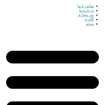
تماس با ما
در باره ما
تور مجازی
گالری
ویدئو