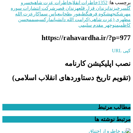
برچسب ها:
1352
خاطرات انقلاب
خاطرات عزت شاهی
خسرو
گلسرخی
زندان
زندان قزل قلعه
زندان قصر
شرکت انتشارات‌ سوره
مهر
شکنجه
شکوه فرهنگ
طیفور بطحایی
عباس سماکار
عزت الله
مطهری (عزت شاهی)
کرامت الله دانشیان
مارکسیسم
محسن
کاظمی
منوچهر مقدم سلیمی
https://rahavardha.ir/?p=977
کپی URL
نصب اپلیکیشن کارنامه
(تقویم تاریخ دستاوردهای انقلاب اسلامی​)
مطالب مرتبط
مرتبط
نوشته ها