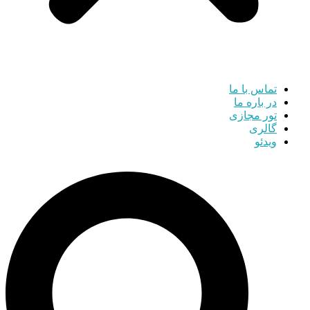
تماس با ما
در باره ما
تور مجازی
گالری
ویدئو