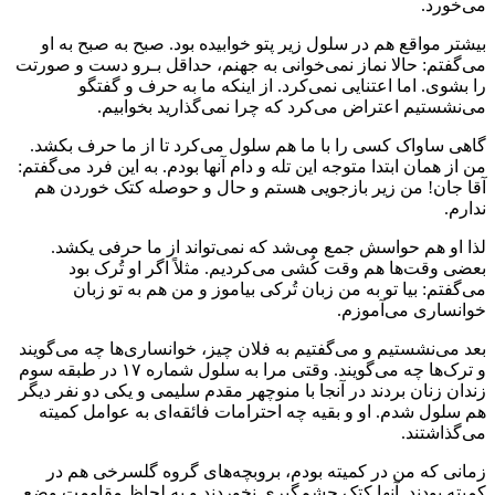
می‌خورد.
بیشتر مواقع هم در سلول زیر پتو خوابیده بود. صبح به صبح به او
می‌گفتم: حالا نماز نمی‌خوانی به جهنم، حداقل بـرو دست و صورتت
را بشوی. اما اعتنایی نمی‌کرد. از اینکه ما به حرف و گفتگو
می‌نشستیم اعتراض می‌کرد که چرا نمی‌گذارید بخوابیم.
گاهی ساواک کسی را با ما هم سلول می‌کرد تا از ما حرف بکشد.
من از همان ابتدا متوجه این تله و دام آنها بودم. به این فرد می‌گفتم:
آقا جان! من زیر بازجویی هستم و حال و حوصله کتک خوردن هم
ندارم.
لذا او هم حواسش جمع می‌شد که نمی‌تواند از ما حرفی یکشد.
بعضی وقت‌ها هم وقت کُشی می‌کردیم. مثلاً اگر او تُرک بود
می‌گفتم: بیا تو به من زبان تُرکی بیاموز و من هم به تو زبان
خوانساری می‌آموزم.
بعد می‌نشستیم و می‌گفتیم به فلان چیز، خوانساری‌ها چه می‌گویند
و ترک‌ها چه می‌گویند. وقتی مرا به سلول شماره ۱۷ در طبقه سوم
زندان زنان بردند در آنجا با منوچهر مقدم سلیمی و یکی دو نفر دیگر
هم سلول شدم. او و بقیه چه احترامات فائقه‌ای به عوامل کمیته
می‌گذاشتند.
زمانی که من در کمیته بودم، بروبچه‌های گروه گلسرخی هم در
کمیته بودند. آنها کتک چشم‌گیری نخوردند و به لحاظ مقاومت وضع