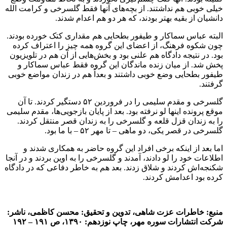
خیلی خوبی هم نداشتند. از بچه‌های آنها فقط گلسرخی و کرامت الله
دانشیان از بقیه بهتر بودند، که هر دو هم اعدام شدند.
البته عباس سماکار و طیفور بطحایی هم مقداری کتک خورده بودند.
چون شکوه فرهنگ، از اعضای این گروه همه چیز را اعتراف کرده
بود. در نتیجه دادگاه هم علنی بود و بخش‌هایی از آن هم در تلویزیون
پخش شد. از میان زنده ماندگان این گروه فقط عباس سماکار و
طیفور بطحایی وضع خوبی داشتند و بعداً هم در زندان مواضع خوبی
گرفتند.
گلسرخی و مقدم سلیمی را در فروردین ۵۲ دستگیر کردند. تا آن
موقع پرونده اینها لو نرفته بود. بعد از پایان بازجویی‌ها، مقدم سلیمی
را به زندان قزل قلعه و گلسرخی را به زندان قصر منتقل کردند.
گلسرخی در قصر یکی، دو ماهی – تا مهر ۵٢ – با ما بود.
اما بعد از اینکه برخی افراد این گروه حاضر به همکاری شدند و
اطلاعات خود را لو دادند، آمدند و گلسرخی را به اوین بردند و در آنجا
شکنجه‌اش کردند و شلاق زدند. بعد هم به خاطر دفاعی که در دادگاه
کرده بود اعدامش کردند.
منبع: خاطرات عزت شاهی، تدوین و تحقیق: محسن کاظمی، ناشر:
شرکت انتشارات‌ سوره مهر، چاپ نوزدهم: ۱۳۹۰، ص ۱۹۱ – ۱۹۲