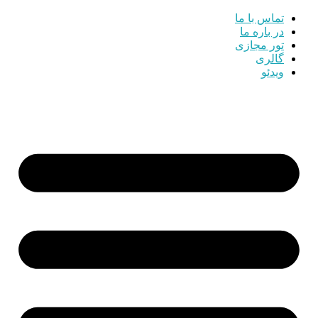
تماس با ما
در باره ما
تور مجازی
گالری
ویدئو