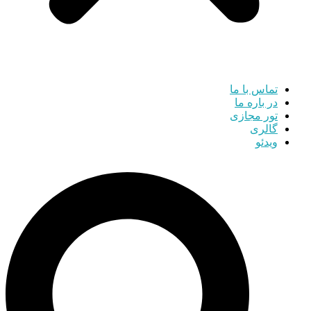
تماس با ما
در باره ما
تور مجازی
گالری
ویدئو