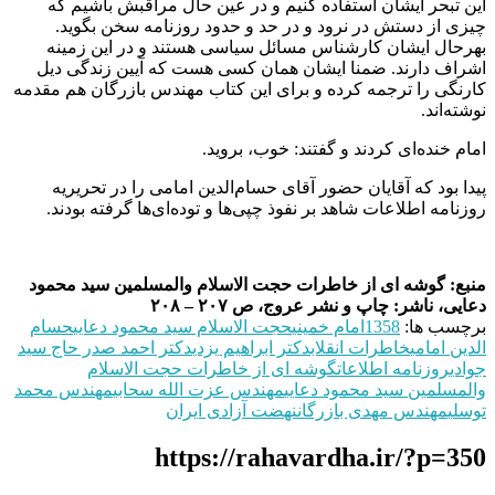
این تبحر ایشان استفاده کنیم و در عین حال مراقبش باشیم که
چیزی از دستش در نرود و در حد و حدود روزنامه سخن بگوید.
بهرحال ایشان کارشناس مسائل سیاسی هستند و در این زمینه
اشراف دارند. ضمنا ایشان همان کسی هست که آیین زندگی دیل
کارنگی را ترجمه کرده و برای این کتاب مهندس بازرگان هم مقدمه
نوشته‌اند.
امام خنده‌ای کردند و گفتند: خوب، بروید.
پیدا بود که آقایان حضور آقای حسام‌الدین امامی را در تحریریه
روزنامه اطلاعات شاهد بر نفوذ چپی‌ها و توده‌ای‌ها گرفته بودند.
منبع: گوشه ای از خاطرات حجت الاسلام والمسلمین سید محمود
دعایی، ناشر: چاپ و نشر عروج، ص ۲۰۷ – ۲۰۸
برچسب ها:
1358
امام خمینی
حجت‌ الاسلام سید محمود دعایی
حسام‌
الدین امامی
خاطرات انقلاب
دکتر ابراهیم یزدی
دکتر احمد صدر حاج سید
جوادی
روزنامه اطلاعات
گوشه ای از خاطرات حجت الاسلام
والمسلمین سید محمود دعایی
مهندس عزت الله سحابی
مهندس محمد
توسلی
مهندس مهدی بازرگان
نهضت آزادی ایران
https://rahavardha.ir/?p=350