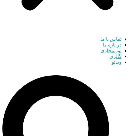
تماس با ما
در باره ما
تور مجازی
گالری
ویدئو