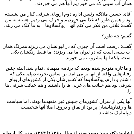
همان آب سیبی که می خوردیم آنها هم می خوردند.
آقای حسین ملائک، رئیس اداره دوم اروپای شرقی کنار من نشسته
بود و همین طور که غذا می خوردیم و حرف می زدیم آهسته به من
گفت: فلانی من فکر می کنم آنها – یوگسلاوها – به ما کلک می زنند.
گفتم: چه طور؟
گفت: درست است آن چیزی که در لیوانشان می ریزند همرنگ همان
آب سیبی است که در لیوان ما می ریزند؛ اما فقط رنگشان یکی
است، بلکه آنها مشروب می خورند.
و ما تازه متوجه شده بودیم که برنامه میهمانی تمام شد. البته چنین
رفتارهایی واقعاً از آنها بر می آمد. بر اساس تجربه دیپلماتیکی که
داشتم و دارم، یوگسلاوها که کشورشان یکی از کشورهای اروپای
شرقی بود هم خباثت های غربی ها را داشتند و هم خباثت شرقی ها
را.
آنها یکی از سران کشورهای جنبش غیر متعهدها بودند، اما سیاست
ها و رفتارهایشان پر بود از نفاق و دروغ. اصلا آنها شخصیت
دیپلماتیک نداشتند.
اشاره: دکتر سید محمد صدر از سال ۱۳۶۰ تا ۱۳۶۴، مدیر کل اروپا و