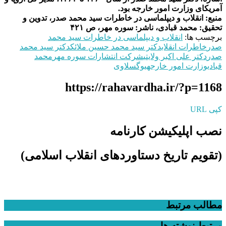
آمریکای وزارت امور خارجه بود.
منبع: انقلاب و دیپلماسی در خاطرات سید محمد صدر، تدوین و
تحقیق: محمد قبادی، ناشر: سوره مهر، ص ۴۲۱
برچسب ها:
انقلاب و دیپلماسی در خاطرات سید محمد
صدر
خاطرات انقلاب
دکتر سید محمد حسین ملائک
دکتر سید محمد
صدر
دکتر علی اکبر ولایتی
شرکت انتشارات‌ سوره مهر
محمد
قبادی
وزارت امور خارجه
یوگسلاوی
https://rahavardha.ir/?p=1168
کپی URL
نصب اپلیکیشن کارنامه
(تقویم تاریخ دستاوردهای انقلاب اسلامی​)
مطالب مرتبط
مرتبط
نوشته ها