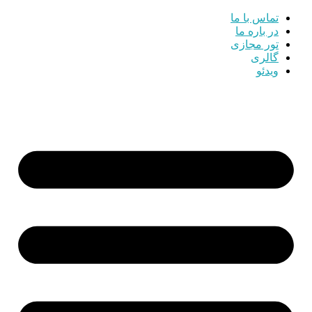
تماس با ما
در باره ما
تور مجازی
گالری
ویدئو