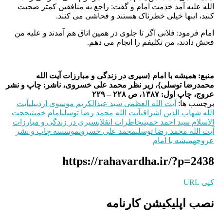
الله علیه آمد خدمت امام و گفت: راجع به منافقین کمتر صحبت
کنید، اینها خیلی خطرناک هستند و فحاشی می کنند.
امام فرمود: فلانی اگر تا جلوی در همین اتاق هم آمدند و علیه من
فحش دادند، من تکلیفم را انجام می دهم.
منبع: همیشه با امام {سیری در زندگی و مبارزات آیت الل‍ه
محمدرضا توسلی}، زیر نظر محمد علی خسروی، ناشر: چاپ و نشر
عروج، چاپ اول: ۱۳۸۷، ص ۲۲۸ – ۲۲۹
برچسب ها:
آیت الله العظمی سید عبدالکریم موسوی اردبیلی
آیت
الله شهاب‌ الدین اشراقی
آیت الله محمد رضا توسلی
امام خمینی
حجت
الاسلام سید احمد خمینی
خاطرات انقلاب
سیری در زندگی و مبارزات
آیت‌ الله محمد رضا توسلی
محمد علی خسروی
موسسه چاپ و نشر
عروج
همیشه با امام
https://rahavardha.ir/?p=2438
کپی URL
نصب اپلیکیشن کارنامه