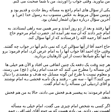
من بیاورید. وقتی جواب را آوردید، من با شما صحبت می کنم.
یکی از سؤال های امام راجع به مسأله ربط حادث و قدیم بود و
دومین سؤال مربوط به عکس منسوب بـه رسول خدا {ص} و
آخرین سؤال درباره دیوان اشعار ایشان بود.
آنها رفتند و بعد از دو روز آمدند و سر همین سه راهی ایستادند. به
امام خبر دادند که آن سه نفر آمده اند. حضرت امام مرحوم حاج
احمد آقا رحمه الله را فرستادند که از آنها سؤال کند.
حاج احمد آقا از آنها سؤالی کرد که نمی دانم آنها در جواب چه گفتند.
وقتی حاج احمد آقا جواب آنها را به امام عرض کرد، امام فرمود: برو
به آنها بگو شیادها دست از این کارهایتان بردارید.
هر چند وقت یک دفعه یک چنین اتفاقی می افتاد و الآن هم خیلی ها
این مسأله را مطرح می کنند که خدمت امام زمان {عج} می رسند،
و معلوم نیست با طرح این گونه مسایل چه هدف و مقصدی را دنبال
می کنند؟! آنها – سه نفر – رفتند و یک نامـه فحشی بـه امام نوشتند
و آقای اردبیلی این مسأله را به امام گفت.
امام فرمودند: به پیغمبر هـم فحش می دادند، حالا به من هم فحش
بدهند.
اگر کسی به شخص امام چیزی می گفت، امام خیلی به مسأله
اهمیت نمی دادند. من یادم هست که مرحوم آقای اشراقی رحمه