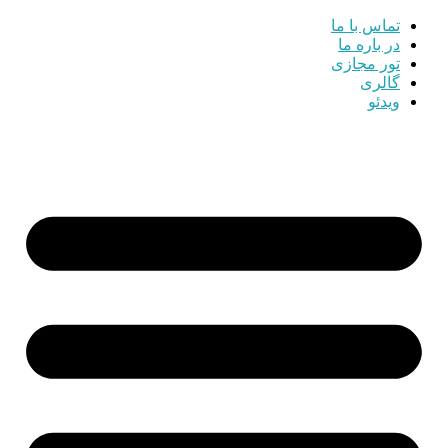
تماس با ما
در باره ما
تور مجازی
گالری
ویدئو