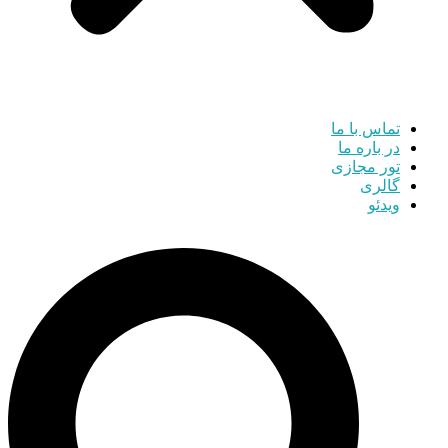
تماس با ما
در باره ما
تور مجازی
گالری
ویدئو