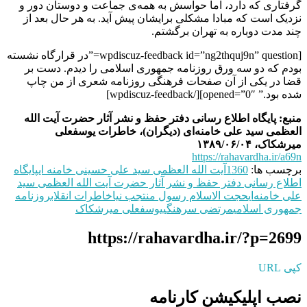
گرفتاری که دارد، اما حواسش به همه‌ی جماعت و دوستان دور و
نزدیک است که مبادا مشکلی برایشان پیش آید. به هر حال بعد از
چند مدت دوباره به تهران برگشتم.
[wpdiscuz-feedback id=”ng2thquj9n” question=”در قرارگاه نشسته
بودم که دو سه ورق روزنامه‌ جمهوری اسلامی را دیدم. دست بر
قضا در یکی از آن صفحات فرهنگی روزنامه شعری از من چاپ
شده بود.” opened=”0″][/wpdiscuz-feedback]
منبع: پایگاه اطلاع رسانی دفتر حفظ و نشر آثار حضرت آیت الله
العظمی سید علی خامنه‌ای (دیگران)، خاطرات یوسفعلی
میرشکاک، ۱۳۸۹/۰۶/۰۴
https://rahavardha.ir/a69n
برچسب ها:
1360
آیت الله العظمی سید علی حسینی خامنه ای
پایگاه
اطلاع رسانی دفتر حفظ و نشر آثار حضرت آیت الله العظمی سید
علی خامنه‌ای
حجت الاسلام رسول منتجب نیا
خاطرات انقلاب
روزنامه
جمهوری اسلامی
مرتضی سرهنگی
یوسفعلی میرشکاک
https://rahavardha.ir/?p=2699
کپی URL
نصب اپلیکیشن کارنامه