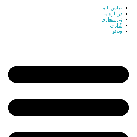
تماس با ما
در باره ما
تور مجازی
گالری
ویدئو