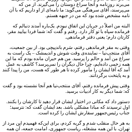
می‌برند روزنامه و آنجا سراغ دوستان را می‌گیرند. از من که
می‌پرسند، آقای سرهنگی می‌گوید: ما نامه‌ای از او داریم که با آن
نامه مشخص شده بود که من در جبهه هستم.
البته من اصلاً در جریان این اتفاق نبودم. یک‌باره آمدند دنبالم که
فرمانده‌ سپاه با تو کار دارد. رفتم و گفت که: شما فردا بیایید مقر،
کارتان دارم؛ یعنی دفتر فرماندهی.
وقتی به مقر فرماندهی رفتم، سَرم باندپیچی بود. از بین جمعیت،
آقای منتجب‌نیا – نماینده‌ی وقت شوش و اندیمشک – یک‌ راست به
سراغ من آمد و حالم را پرسید. من هم حیران مانده بودم که ما این
همه زخمی داده‌ایم، چرا حال دیگران را نمی‌پرسد؟ کاشف به عمل
آمد که آقا ایشان را مأمور کرده تا هر طور که هست، من را پیدا کنند
و به پایتخت برگردانند.
وقتی پیش فرمانده رفتم، آقای منتجب‌نیا هم آنجا نشسته بود و گفت
که: شما دیگر به کار ادبیات برسید.
دستور داد که مکانی در اختیار ایشان قرار دهید تا کارشان را بکنند.
اول ترسیدند که مبادا مشکلی باشد. بعد ایشان گفت که: نترسید؛
جناب رئیس‌جمهور سفارش ایشان را کرده است.
به هر حال منقلب شدم و گریه کردم، برای این‌که فهمیدم این مرد از
تهران، با این همه مشغله، ریاست‌ جمهوری، ‌امامت جمعه، آن همه