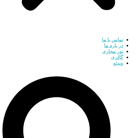
تماس با ما
در باره ما
تور مجازی
گالری
ویدئو