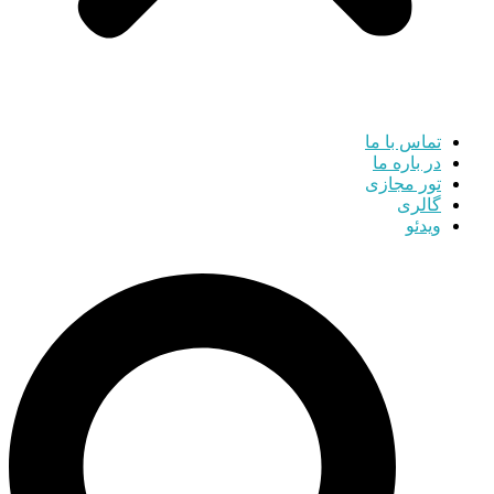
تماس با ما
در باره ما
تور مجازی
گالری
ویدئو