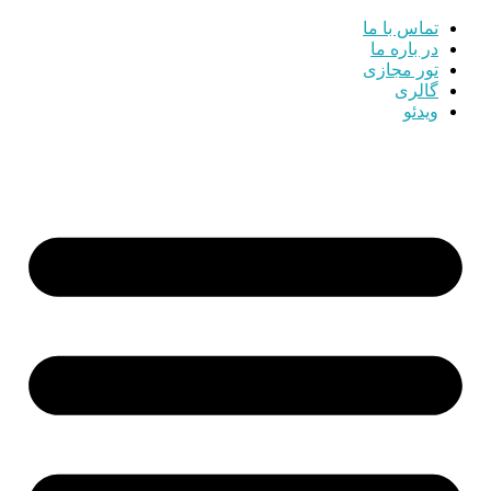
تماس با ما
در باره ما
تور مجازی
گالری
ویدئو