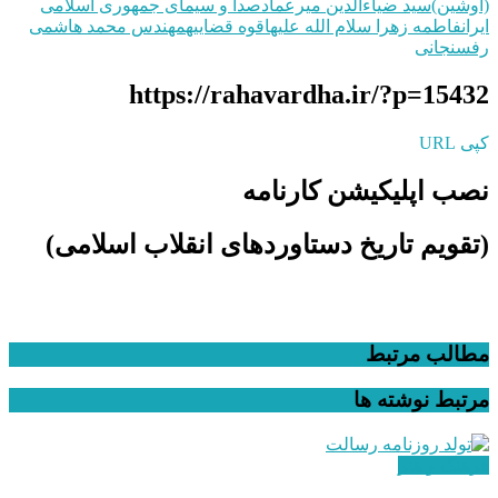
(اوشین)
سید ضياءالدين ميرعماد
صدا و سیمای جمهوری اسلامی
ایران
فاطمه زهرا سلام الله علیها
قوه قضاییه
مهندس محمد هاشمی
رفسنجانی
https://rahavardha.ir/?p=15432
کپی URL
نصب اپلیکیشن کارنامه
(تقویم تاریخ دستاوردهای انقلاب اسلامی​)
مطالب مرتبط
مرتبط
نوشته ها
فرهنگ و هنر