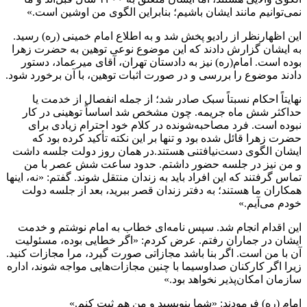
نمی‌توانیم مانند ایشان باشیم؛ بنابراین الگوی من اوشین است.»
این اظهارنظر از رادیو پخش شد و به اطلاع امام خمینی (ره) رسید.
به ایشان گزارش دادند که این موضوع نوعی توهین به حضرت زهرا
بوده است. امام(ره) نیز به دادستان تهران، آقای میرعماد، دستور
دادند موضوع را بررسی و در صورت اثبات توهین، با آن برخورد شود.
نهایتاً احکام نسبتاً سبک صادر شد؛ از جمله انفصال از خدمت یا
حداکثر شش ماه جریمه. چون مشخص شد اساساً توهینی در کار
نبوده است. فرد مصاحبه‌شونده در کلام خود احترام زیادی برای
حضرت زهرا قائل شده بود و تنها بر این نکته تأکید کرده بود که
ایشان الگوی دست‌نیافتنی هستند.در همان روز دولت جلسه داشت
و من نیز در جلسه حضور داشتم. حدود ساعت شش عصر با من
تماس گرفتند که این افراد باید به زندان منتقل شوند. گفتم: «نه، اینها
همکاران ما هستند؛ به دفتر زندان قصر ببرید، بعد از جلسه دولت
خودم می‌آیم.»
این اقدام انجام شد. سپس نامه‌ای خطاب به امام نوشتم و خدمت
ایشان در جماران رفتم. عرض کردم: «اگر خطایی بوده، مسئولیت
آن با من است. اگر بنا باشد مجازاتی صورت گیرد، مرا مجازات کنید.
زیرا اگر کارکنان صداوسیما با چنین مجازات‌هایی مواجه شوند، اداره
سازمان امکان‌پذیر نخواهد بود.»
امام (ره) فرمودند: «شما بنویسید و من هم ثبت کنم.»