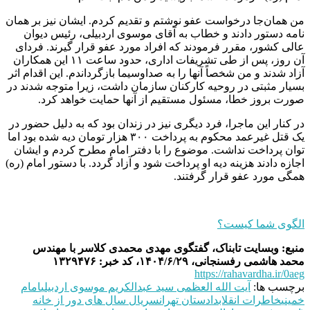
من همان‌جا درخواست عفو نوشتم و تقدیم کردم. ایشان نیز بر همان
نامه دستور دادند و خطاب به آقای موسوی اردبیلی، رئیس دیوان
عالی کشور، مقرر فرمودند که افراد مورد عفو قرار گیرند. فردای
آن روز، پس از طی تشریفات اداری، حدود ساعت ۱۱ این همکاران
آزاد شدند و من شخصاً آنها را به صداوسیما بازگرداندم. این اقدام اثر
بسیار مثبتی در روحیه کارکنان سازمان داشت، زیرا متوجه شدند در
صورت بروز خطا، مسئول مستقیم از آنها حمایت خواهد کرد.
در کنار این ماجرا، فرد دیگری نیز در زندان بود که به دلیل حضور در
یک قتل غیرعمد محکوم به پرداخت ۳۰۰ هزار تومان دیه شده بود اما
توان پرداخت نداشت. موضوع را با دفتر امام مطرح کردم و ایشان
اجازه دادند هزینه دیه او پرداخت شود و آزاد گردد. با دستور امام (ره)
همگی مورد عفو قرار گرفتند.
الگوی شما کیست؟
منبع: وبسایت تابناک، گفتگوی مهدی محمدی کلاسر با مهندس
محمد هاشمی رفسنجانی، ۱۴۰۴/۶/۲۹، کد خبر: ۱۳۲۹۴۷۶
https://rahavardha.ir/0aeg
برچسب ها:
آیت الله العظمی سید عبدالکریم موسوی اردبیلی
امام
خمینی
خاطرات انقلاب
دادستان تهران
سریال سال های دور از خانه