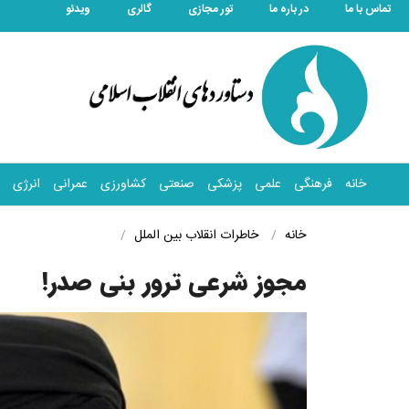
تماس با ما
در باره ما
تور مجازی
گالری
ویدئو
خانه
فرهنگی
علمی
پزشکی
صنعتی
کشاورزی
عمرانی
انرژی
خانه
خاطرات انقلاب
بین الملل
مجوز شرعی ترور بنی صدر!