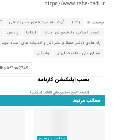
https://www.rahe-hadi.ir
برچسب ها:
1361
آیت الله سید هادی خسروشاهی
آ
انجمن اسلامی دانشجویان ایتالیا
ایتالیا
پاریس
راه هادی (دفتر حفظ و نشر آثار و اندیشه های استاد سی
شورای ملی مقاومت ایران
واتیکان
dha.ir/?p=2749
نصب اپلیکیشن کارنامه
(تقویم تاریخ دستاوردهای انقلاب اسلامی​)
مطالب مرتبط
هدایت و رهبری