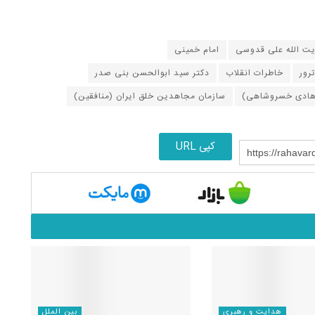
یت الله علی قدوسی
امام خمینی
ترور
خاطرات انقلاب
دکتر سید ابوالحسن بنی صدر
د هادی خسروشاهی)
سازمان مجاهدین خلق ایران (منافقین)
کپی URL
https://rahavar
هدایت و رهبری
بین الملل