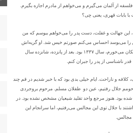
فلسفه از آلمان می‌گیرم و می‌خواهم از مادرم
‎ ‎
‏اجازه بگیرم.
با
‎ ‎
‏بابات قهری، یعنی چی؟
، این جهالت و غفلت، دست پدر را می‌خواهم ببوسم که من
ن را می‌بوسد احساس
‎ ‎
‏می‌کنم صورتم خیس شد. او گریه‌اش
ل ۱۳۳۷ بود. بعد از پانزده، شانزده
‎ ‎
‏سال
 قدر ناشناسی
‎ ‎
‏از پدر را جبران کنم. ‏
‎ ‎
‏ناراحت. ایام خیلی بدی بود که با خبر شدیم در قم چند
حومم جلال‏
ر
فتیم، عین دو ‏
‎ ‎
‏طفلان مسلم. مرحوم بروجردی
‎ ‎
‏بود. در
تند با
‎ ‎
‏جلال توی این مجالس می‌رفتیم، اما سرانجام این
ن مجالس.