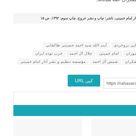
ام خمینی، ناشر: چاپ و نشر عروج، چاپ سوم: ۱۳۹۲، ص ۱۵
یی بروجردی
آیت الله سید احمد حسینی طالقانی
شوران
امام خمینی
جلال آل احمد
حزب توده ایران
فکران
شمس آل احمد
مؤسسه تنظیم و نشر آثار امام خمینی
کپی URL
https://rahavar