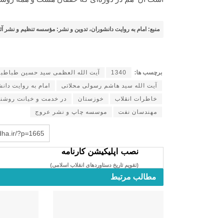
منبع: امام به روایت دانشوران، تدوین و نشر: مؤسسه تنظیم و نشر آثار ام
برچسب ها:
1340
آیت الله العظمی سید حسین طباطبا
آیت الله سید هاشم رسولی محلاتی
امام به روایت دان
خاطرات انقلاب
خوزستان
در خدمت و خیانت روشن
مهندسان نفت
موسسه چاپ و نشر عروج
dha.ir/?p=1665
نصب اپلیکیشن کارنامه
(تقویم تاریخ دستاوردهای انقلاب اسلامی​)
مطالب مرتبط