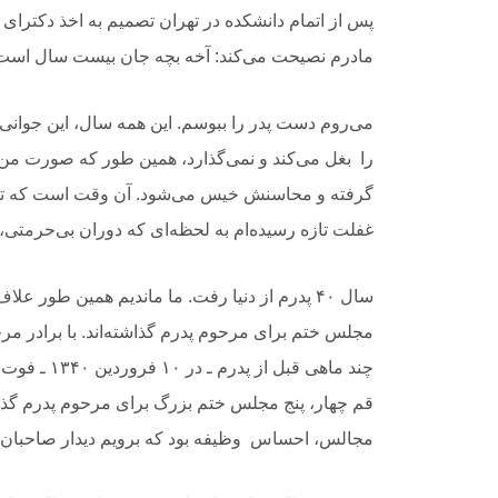
پس از اتمام دانشکده در تهران
‎ ‎
‏تصمیم به اخذ دکترای 
مادرم نصیحت می‌کند: آخه بچه جان بیست سال است 
می‌روم دست پدر‏
‏ را ببوسم. این همه سال، این
‎ ‎
‏جوانی
را ‏
‎ ‎
‏بغل می‌کند و نمی‌گذارد، همین طور که صورت م
گرفته و محاسنش خیس می‌شود.
‎ ‎
‏آن وقت است که تکان می‌خورم، سا
غفلت تازه رسیده‌ام به لحظه‌ای که دوران بی‌حرمتی،
سال ۴۰ پدرم از دنیا رفت. ما ماندیم همین طور علاف، کلافه و
مجلس ختم ‏
برای مرحوم پدرم گذاشته‌اند. با برادر مر
چند ماهی قبل از پدرم ـ در ۱۰ فروردین
‎ ‎
قم چهار، پنج مجلس ختم بزرگ برای مرحوم پدرم گذاش
مجالس، احساس ‏
‎ ‎
‏وظیفه بود که برویم دیدار صاحبا