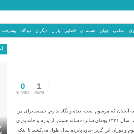
ژی
نظامی
جوایز
هسته ای
قضایی
یاران
دیگران
دیدگاه
پیشرفت
آخ
0
1
SHARES
VIEWS
قیه آنچنان که مرسوم است، دیده و نگاه
‎ ‎
‏ندارم. خمینی برای من
‏که من سال ۱۳۲۴ بچه‌ای شانزده ساله هستم، از پدرم و خانه پدری
ای
وم و دوران این گریز
‎ ‎
‏حدود پانزده سال طول می‌کشد. تا اینکه
جه