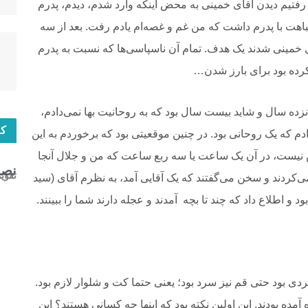
رفتیم دیدن آقای خمینی به محض اینکه
‎ ‎
‏وارد شدم، دیدم، پدرم
اهت با پدرم داشت که من غم و غصه‌ام یادم رفت. بعد از سه
ی خمینی شدند
‎ ‎
‏یک هدف. تمام آن ناسپاسی‌ها که نسبت به پدرم
رده بود برای بارز شدن… ‏
انزده سال و
‎ ‎
‏شاید بیست سال بود که به روحانیت بها نمی‌دادم،
کا
دادم که یک روحانی بود. در چنین
‎ ‎
‏موقعیتی بود که برخوردم به این
یست، در آن یک ساعت یا سه ربع ساعت که من و
‎ ‎
‏جلال آنجا
نصب
تقوی
ی‌کردند
‎ ‎
‏و سخن می‌گفتند که یک آقایی آمد، به نظرم آقای (سید
د و اطلاع داد که چند تا بچه ‏
‎ ‎
‏آمدند و عجله دارند شما را ببینند.
 بود حتی قم نیز سرد بود؛ ‌یعنی
‎ ‎
‏حتما کت و شلوار لازم بود.
ه آمده بودند. این اولین نکته بود که اینها چه کسانی هستند؟
‎ ‎
‏این