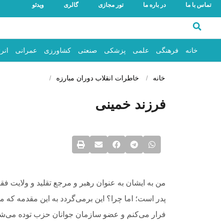
تماس با ما
در باره ما
تور مجازی
گالری
ویدئو
خانه
فرهنگی
علمی
پزشکی
صنعتی
کشاورزی
عمرانی
انر
خانه
خاطرات انقلاب
دوران مبارزه
فرزند خمینی
من به ایشان به عنوان
‎ ‎
‏رهبر و مرجع تقلید و ولایت ف
پدر است؛ اما چرا؟ این برمی‌گردد به این مقدمه
‎ ‎
فرار
‎ ‎
‏می‌کنم و عضو سازمان جوانان حزب توده‏
‏ می‌ش