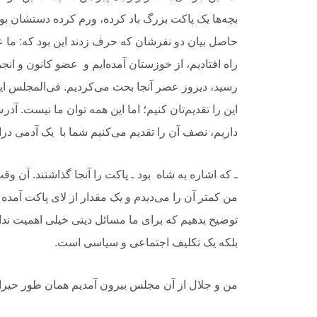
بچه‌ها یک پاکت بزرگ باد کرده، ورم کرده دستشان بود
حاصل بیان دو
‎ ‎
‏نفرشان که حرف زدند این بود که: ما ع
راه افتادیم، از خوزستان آمده‌ایم و ‏
‎ ‎
‏عضو کانون و ان
رسید، دیروز عصر آنجا بحث می‌کردیم. فی‌المجلس ای
این را تقدیم‌تان
‎ ‎
‏کنیم؛ اما این همه توان ما نیست. آ
داریم، نصف آن را تقدیم می‌کنیم شما با ‏
‎ ‎
‏یک آدمی درا
ـ که اشاره به شاه ‏
‎ ‎
‏بود ـ پاکت را آنجا گذاشتند. آن و
من کمتر آن را می‌دیدم و یک مقدار از لای
‎ ‎
‏پاکت آمده 
توضیح بدهیم که برای ما مسائل دینی خیلی اهمیت ندارد
بلکه یک تکلیف
‎ ‎
‏اجتماعی و سیاسی است. ‏
‏من و جلال از آن مجلس بیرون آمدیم همان طور حیرا