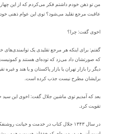
من تو ذهن خودم داشتم فکر می‌کردم که از این چهار،
عاقبت
‎ ‎
‏مرجع تقلید می‌شود؟ توی این عوام ذهنی خود
اخوی گفت: چرا؟
گفتم: برای اینکه هر مرجع تقلیدی یک
‎ ‎
توانمندی‌های خ
که صورتشان داد می‌زد که توده‌ای هستند و کمونیست و
دیگر را بازار تهران یا بازار
‎ ‎
‏پاکستان و یا هند و غیره تق
برایشان مطرح نیست جذب کرده است.
بعد که آمدیم توی
‎ ‎
‏ماشین جلال گفت: اخوی این سید خیل
تقویت کرد.
در سال ۱۳۴۳ جلال کتاب ‏
‏در خدمت و خیانت
‎ ‎
‏روشنفک
است آن ‏
‎ ‎
‏هم در دوره‌ای که خفقان هست و همه روشنف