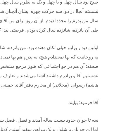
صبح بود سال چهل و یا
‎ ‎
‏چهل و یک به نظرم سال چهل 
نشسته آنجا! در دو، سه حرکت چهره ایشان
آنچنان شب
سال من پدرم را مجددا دیدم. از آن روز برای من آقا
طی آن پانزده، شانزده
‎ ‎
‏سال کرده بودم، فرصتی پیدا ک
‏اولین دیدار برایم خیلی تکان‌ دهنده بود. من پانزده، ش
به روحانیت که بها
‎ ‎
‏نمی‌دادم هیچ، به پدرم هم بها نمی‌
صحنه؛ آن هم در جو اجتماعی که هنوز
‎ ‎
‏مرجع مشخص ن
نشستیم آقا و برادرم داشتند آشنا می‌شدند و تعارف م
هاشم) رسولی ‏
‎ ‎
‏(محلاتی) از محارم دفتر آقای خمینی بو
آقا فرمود: بیایند.
سه تا جوان حدود
بیست ساله آمدند و فصل، فصل سردی
اما این جوانان با شلوار و یک پیراهن سفید
‎ ‎
‏آستین کوتا