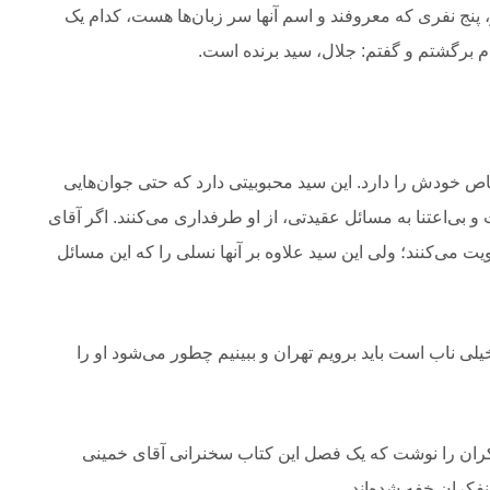
 پنج نفری که معروفند و اسم آنها سر زبان‌ها هست، کدام یک
م برگشتم و گفتم: جلال، سید
‎ ‎
‏برنده است.
اص خودش را دارد. این سید محبوبیتی دارد که حتی
‎ ‎
‏جوان‌هایی
 بی‌اعتنا به
‎ ‎
‏مسائل عقیدتی، از او طرفداری می‌کنند. اگر آقای
ویت می‌کنند؛ ولی این سید علاوه بر آنها نسلی را
‎ ‎
که این مسائل
ی ناب است باید برویم تهران و ببینیم
‎ ‎
‏چطور می‌شود او را
ران‏
‏ را نوشت که یک فصل این کتاب سخنرانی آقای خمینی
کران خفه شده‌اند.‏