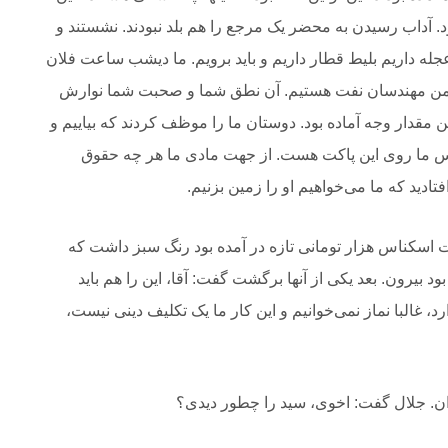
. آداب
‎ ‎
‏رسیدن به محضر یک مرجع را هم بلد نبودند. نشستند و
جله داریم بلیط قطار داریم و
‎ ‎
‏باید برویم. ما دیشب ساعت فلان
جمن مهندسان نفت هستیم. آن نطق شما و صحبت شما
‎ ‎
‏نوارش
ن مقدار
‎ ‎
‏وجه آماده بود. دوستان ما را موظف کردند که بیاییم و
درس ما روی این پاکت هست. از
‎ ‎
‏جهت مادی ما هر چه حقوق
فتادید که ما می‌خواهیم او را زمین بزنیم.
قت اسکناس هزار تومانی تازه در آمده
‎ ‎
‏بود رنگ سبز داشت که
بود بیرون. بعد یکی از آنها برگشت گفت‌: آقا، این را هم
‎ ‎
‏باید
، غالبا نماز
‎ ‎
‏نمی‌خوانیم و این کار ما یک تکلیف دینی نیست،
ن. جلال گفت:
‎ ‎
‏اخوی، سید را چطور دیدی؟