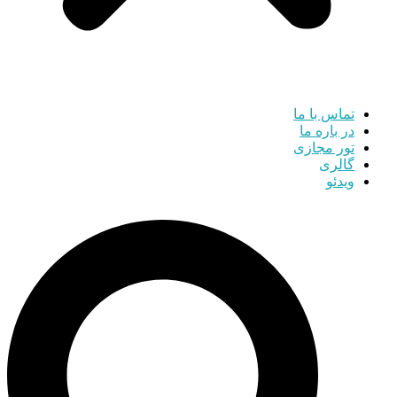
تماس با ما
در باره ما
تور مجازی
گالری
ویدئو