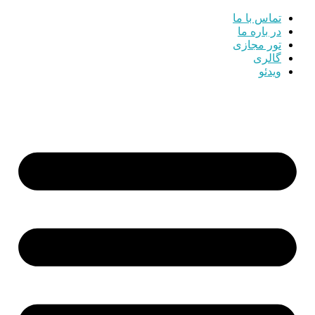
تماس با ما
در باره ما
تور مجازی
گالری
ویدئو