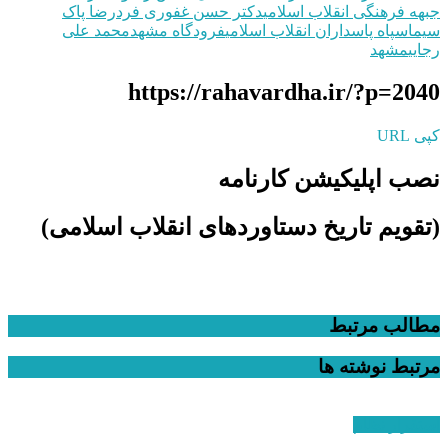
جبهه فرهنگی انقلاب اسلامی
دکتر حسن غفوری فرد
رضا پاک
سیما
سپاه پاسداران انقلاب اسلامی
فرودگاه مشهد
محمد علی
رجایی
مشهد
https://rahavardha.ir/?p=2040
کپی URL
نصب اپلیکیشن کارنامه
(تقویم تاریخ دستاوردهای انقلاب اسلامی​)
مطالب مرتبط
مرتبط
نوشته ها
استقرار نظام