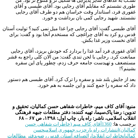
نسـب به غذاهای سایر پذیرایی ها شکیل تر و متنوع تر بود. من
طوری نشستم که مقابلم آقای رجایی بود. آقای طبسی و آقای
غفوری فرد، استاندار وقت خراسان هم دو طرف آقای رجایی
نشستند. شهید رجایی کمی نان برداشت و خورد.
آقای طبسی گفت: آقای رجایی چرا غذا میل نمی کنید؟ تولیت آستان
قدس رو کرد به آقای چراغچی که مستخدم آنجا بود و گفت: برای
آقای نخست وزیر غذا بکش.
آقای غفوری فرد آمد غذا را بردارد که خودش بریزد، آقای رجایی
ممانعت کرد. رجایی با لحن تندی گفت: من الان کلی راجع به قشر
مستضعف و تهیدست جامعه حرف زدم، چطور پای این سفره
بشینم؟!
بعد از جایش بلند شد و سفره را ترک کرد. آقای طبسی هم دستور
داد که سفره را جمع کنند و این جلسه به هم خورد.
منبع: آقای کاف میم، خاطرات شفاهی حسن کمالیان، تحقیق و
تدوین: رضا پاک‌سیما، تهیه کننده: دفتر مطلعات جبهه فرهنگی
انقلاب اسلامی، ناشر: راه یار، چاپ اول: ۱۳۹۸، ص ۶۷ – ۶۸
برچسب ها:
1360
آقای کاف میم (خاطرات شفاهی حسن
کمالیان)
انتشارات راه یار
حزب جمهوری اسلامی
حسن
کمالیان
خاطرات انقلاب
دارالضیافه آستان قدس رضوی
دفتر مطالعات