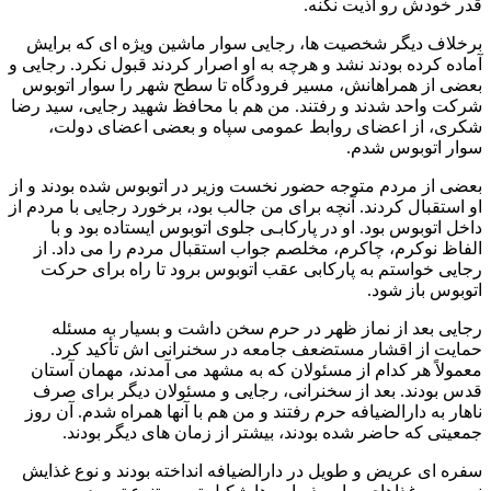
قدر خودش رو اذیت نکنه.
برخلاف دیگر شخصیت ها، رجایی سوار ماشین ویژه ای که برایش
آماده کرده بودند نشد و هرچه به او اصرار کردند قبول نکرد. رجایی و
بعضی از همراهانش، مسیر فرودگاه تا سطح شهر را سوار اتوبوس
شرکت واحد شدند و رفتند. من هم با محافظ شهید رجایی، سید رضا
شکری، از اعضای روابط عمومی سپاه و بعضی اعضای دولت،
سوار اتوبوس شدم.
بعضی از مردم متوجه حضور نخست وزیر در اتوبوس شده بودند و از
او استقبال کردند. آنچه برای من جالب بود، برخورد رجایی با مردم از
داخل اتوبوس بود. او در پارکابـی جلوی اتوبوس ایستاده بود و با
الفاظ نوکرم، چاکرم، مخلصم جواب استقبال مردم را می داد. از
رجایی خواستم به پارکابی عقب اتوبوس برود تا راه برای حرکت
اتوبوس باز شود.
رجایی بعد از نماز ظهر در حرم سخن داشت و بسیار به مسئله
حمایت از اقشار مستضعف جامعه در سخنرانی اش تأکید کرد.
معمولاً هر کدام از مسئولان که به مشهد می آمدند، مهمان آستان
قدس بودند. بعد از سخنرانی، رجایی و مسئولان دیگر برای صرف
ناهار به دارالضیافه حرم رفتند و من هم با آنها همراه شدم. آن روز
جمعیتی که حاضر شده بودند، بیشتر از زمان های دیگر بودند.
سفره ای عریض و طویل در دارالضیافه انداخته بودند و نوع غذایش