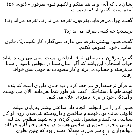
نشان داد که آیه «و ما هم منکم و لکنهم قـوم یفرقون» {توبه، ۵۶}
آمده است. گفتم: اینکه بد نیست.
گفت: چرا؛ می‌فرماید: یفرقون. تفرقه می‌اندازند، تفرقه می‌اندازند!
پرسیدم: چه کسی تفرقه می‌اندازد؟
گفت: همین بهشتی تفرقه می‌اندازد. نمی‌گذارد کار بکنیم، یک قانون
اساسی خوبی تصویب بکنیم.
گفتم: یفرقون، به معنای تفرقه انداختن نیست. یعنی می‌ترسند. شاید
جواب استخاره این باشد که اگر امثال شما در مجلس باشید از شما
می‌ترسند و حساب می‌برند و کار مصوبات به خوبی پیش خواهد
رفت.
به قرآن ترجمه‌داری مراجعه کرد و دید همان طوری است که بنده
فهمیده‌ام. با دستپاچگی گفت: هر طور شما بفرمایید. الآن می نویسم
و آمادگی خود را برای نامزدی اعلام می کنم.
همین کار را فی‌المجلس انجام داد. ساعتی بیشتر به پایان مهلت
قانونی نمانده بود. فهمیدم منافقین و دارودسته بنی‌صدر، روی او کار
سیاسی می‌کنند و مشغول بدبین کردن او به شهید مظلوم آیت‌الله
بهشتی و حزب جمهوری اسلامی هستند. در مجلس خبرگان، حرکات
دیوانه‌واری از او سر می‌زد. معذلک دشوار بود که چنین نظری