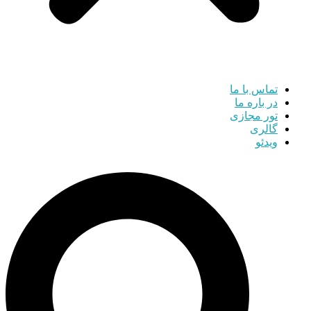
تماس با ما
در باره ما
تور مجازی
گالری
ویدئو