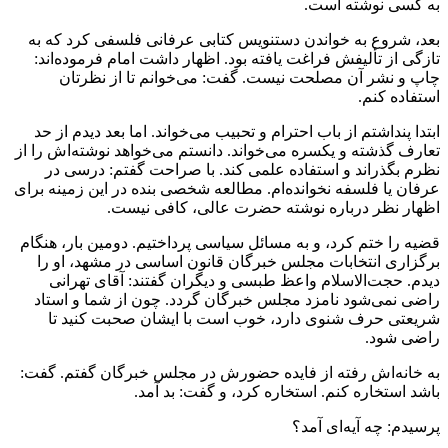
به کسی نوشته است.
بعد، شروع به خواندن دستنویس کتابی عرفانی فلسفی کرد که به
تازگی از تألیفش فراغت یافته بود. اظهار داشت امام فرموده‌اند:
چاپ و نشر آن مصلحت نیست. گفت: می‌خوانم تا از نظرتان
استفاده کنم.
ابتدا پنداشتم از باب احترام و تحبیب می‌خواند. اما بعد دیدم از حد
تعارف گذشته و یکسره می‌خواند. دانستم می‌خواهد نوشته‌اش را از
نظرم بگذراند و استفاده علمی کند. با صراحت گفتم: درسی در
عرفان یا فلسفه نخوانده‌ام. مطالعه شخصی بنده در این زمینه برای
اظهار نظر درباره نوشته حضرت عالی، کافی نیست.
قضیه را ختم کرد، و به مسائل سیاسی پرداختیم. دومین بار، هنگام
برگزاری انتخابات مجلس خبرگان قانون اساسی در مشهد، او را
دیدم. حجت‌الاسلام واعظ طبسی و دیگران گفتند: آقای تهرانی
راضی نمی‌شود نامزد مجلس خبرگان گردد. چون از شما و استاد
شریعتی حرف شنوی دارد، خوب است با ایشان صحبت کنید تا
راضی شود.
به خانه‌اش رفته از فایده حضورش در مجلس خبرگان گفتم. گفت:
باشد استخاره کنم. استخاره کرد، و گفت: بد آمد.
پرسیدم: چه آیه‌ای آمد؟