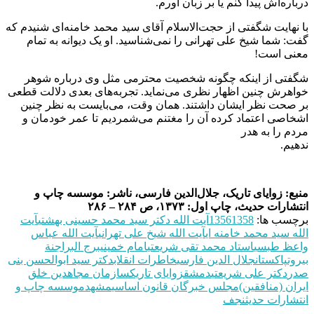
درباره‌اش پیدا کنم یا بر زبان آورم.
با نهایت شگفتی از حجت‌الاسلام آقای سید محمد خامنه‌ای شنیدم که
گفت: شما شیخ علی تهرانی را نمی‌شناسید. او یک دیوانه به تمام
معنی است!
شگفتی از اینکه چگونه شخصیت محترمی مثل وی درباره شوهر
خواهرش چنین اظهار نظری می‌نماید. تجربه‌های بعدى دلالت قطعی
بر صحت نظر ایشان داشتند. همان وقت، می‌بایست به نظر چنین
اشخاصی اعتماد کرده آن را مغتنم می‌شمردیم تا عمر خودمان و
مردم را به هدر
ندهیم.
منبع: زوایای تاریک، جلال‌الدین فارسی، ناشر: موسسه چاپ و
انتشارات حدیث، چاپ اول: ۱۳۷۳، ص ۲۸۴ – ۲۸۶
برچسب ها:
1358
1356
آیت الله دکتر سید محمد حسینی بهشتی
آیت
الله سید محمد خامنه ای
آیت الله شیخ علی تهرانی
آیت الله عباس
واعظ طبسی
استاد محمد تقی شریعتی
امام خمینی
برج البراجنة
بیروت
پاکستان
جلال الدین فارسی
خاطرات انقلاب
دکتر سید ابوالحسن بنی
صدر
دکتر علی شریعتی
دمشق
زوایای تاریک
سازمان مجاهدین خلق
ایران (منافقین)
مجلس خبرگان قانون اساسی
مشهد
موسسه چاپ و
انتشارات حدیث
نجف