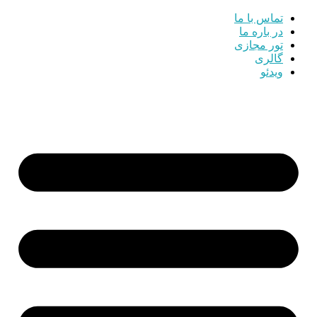
تماس با ما
در باره ما
تور مجازی
گالری
ویدئو