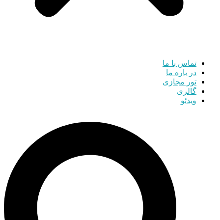
تماس با ما
در باره ما
تور مجازی
گالری
ویدئو