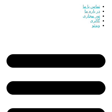
تماس با ما
در باره ما
تور مجازی
گالری
ویدئو