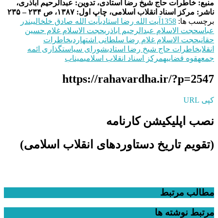
منبع: خاطرات حاج شیخ رضا استادی، تدوین: عبدالرحیم اباذری،
ناشر: مرکز اسناد انقلاب اسلامی، چاپ اول: ۱۳۸۷، ص ۲۳۴ – ۲۳۵
برچسب ها:
1358
آیت‌ الله رضا استادی
آیت الله صادق خلخالی
بندر
عباس
حجت الاسلام عبدالرحیم اباذری
حجت الاسلام غلام حسین
حقانی
حجت الاسلام غلام رضا سلطانی اشتهاردی
خاطرات
انقلاب
خاطرات حاج شیخ رضا استادی
شورای سیاستگذاری ائمه
جمعه
قوه قضاییه
مرکز اسناد انقلاب اسلامی
میناب
https://rahavardha.ir/?p=2547
کپی URL
نصب اپلیکیشن کارنامه
(تقویم تاریخ دستاوردهای انقلاب اسلامی​)
مطالب مرتبط
مرتبط
نوشته ها