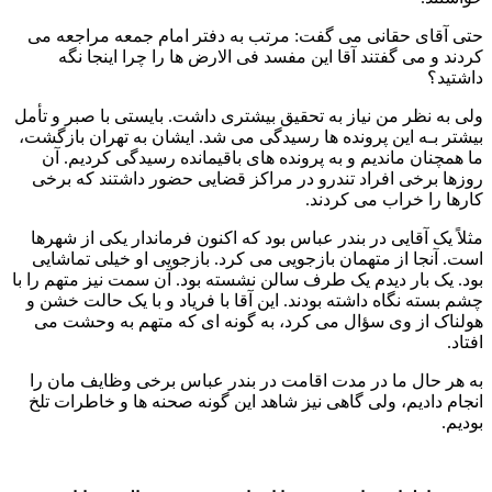
حتی آقای حقانی می گفت: مرتب به دفتر امام جمعه مراجعه می
کردند و می گفتند آقا این مفسد فی الارض ها را چرا اینجا نگه
داشتید؟
ولی به نظر من نیاز به تحقیق بیشتری داشت. بایستی با صبر و تأمل
بیشتر بـه این پرونده ها رسیدگی می شد. ایشان به تهران بازگشت،
ما همچنان ماندیم و به پرونده های باقیمانده رسیدگی کردیم. آن
روزها برخی افراد تندرو در مراکز قضایی حضور داشتند که برخی
کارها را خراب می کردند.
مثلاً یک آقایی در بندر عباس بود که اکنون فرماندار یکی از شهرها
است. آنجا از متهمان بازجویی می کرد. بازجویی او خیلی تماشایی
بود. یک بار دیدم یک طرف سالن نشسته بود. آن سمت نیز متهم را با
چشم بسته نگاه داشته بودند. این آقا با فریاد و با یک حالت خشن و
هولناک از وی سؤال می کرد، به گونه ای که متهم به وحشت می
افتاد.
به هر حال ما در مدت اقامت در بندر عباس برخی وظایف مان را
انجام دادیم، ولی گاهی نیز شاهد این گونه صحنه ها و خاطرات تلخ
بودیم.