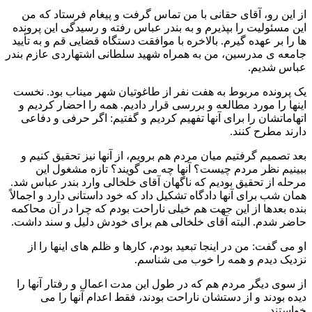
از این رو، آقای حقانی با من تماس گرفت و پیغام فرستاد که من
این مسئولیت را بپذیرم و به بندر عباس رفته و رسیدگی این پرونده
ها را بر عهده گیرم. بالاخره با موافقت دستگاه قضایی قم و به تأیید
جامعه ی مدرسین، من به همراه شهید سلطانی اشتهاردی عازم بندر
عباس شدیم.
یک پرونده مربوط به هفت نفر از طاغوتیان شهر میناب بود. نخست
اینها را مورد مطالعه و بررسی قرار دادیم. همه را احضار کردیم و
اتهاماتشان را برای آنها تفهیم کردیم و گفتیم: اگر حرفی و دفاعی
دارند مطرح کنند.
بعد تصمیم گرفتیم میان مردم هم برویم، از آنها نیز تحقیق کنیم و
ببینیم نظر مردم چیست؟ آنها چه می گویند؟ تازه مشغول این
مرحله از تحقیق بودیم که ناگهان آقای خلخالی وارد بندر عباس شد.
همان شب برای آنها دادگاه تشکیل داد که خود داستانی دارد و اجمالاً
بنده بعدها از این جهت هم خیلی ناراحت بودم که چرا در آن محاکمه
حاضر شدم. البته آقای خلخالی هم برای خودش دلیل و سند داشت.
او می گفت: من در اینجا تبعید بودم، کارها و ظلم های اینها را از
نزدیک دیدم و همه را خوب می شناسم.
از سوی دیگر مردم هم که در طول این مدت اعمال و رفتار آنها را
دیده بودند و از دستشان ناراحت بودند، فقط اعدام آنها را می
خواستند.