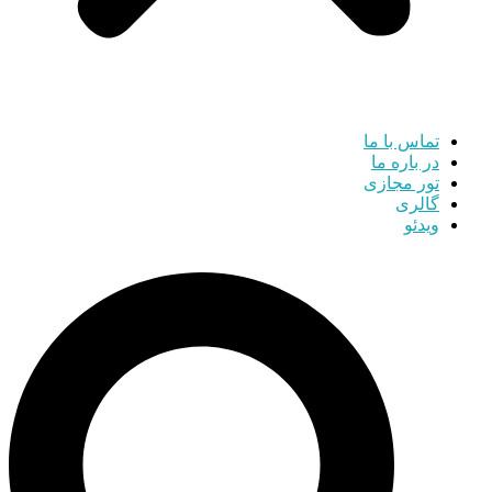
تماس با ما
در باره ما
تور مجازی
گالری
ویدئو