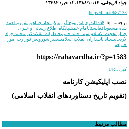
جواد لاریجانی، ۱۳۸۸/۱۰/۱۲، کد خبر: ۱۳۳۸۲
https://b2n.ir/h87133
برچسب ها:
1358
آندرِی آندریویچ گرومیکو
اتحاد جماهیر شوروی
احمد
شاه مسعود
افغانستان
امام خمینی
پایگاه اطلاع رسانی و خبری
جماران
حجت الاسلام سید احمد خمینی
خاطرات انقلاب
دکتر محمد جواد
لاریجانی
سپاه پاسداران انقلاب اسلامی
سفیر شوروی
عراق
وزارت امور
خارجه
https://rahavardha.ir/?p=1583
کپی URL
نصب اپلیکیشن کارنامه
(تقویم تاریخ دستاوردهای انقلاب اسلامی​)
مطالب مرتبط