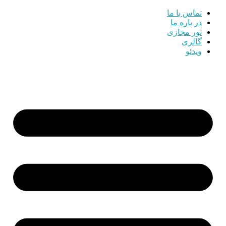
تماس با ما
در باره ما
تور مجازی
گالری
ویدئو