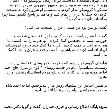
دادن تهران اسلحه داده است. در آن زمان گرومیکو که ۳۰ سال
وزیر خارجه بود، شده بود رئیس جمهور شوروی. من در سفر به
مسکو با گرومیکو دیدار کردم. تا نشستیم او شروع کرد به نصیحت
کردن که جنگ با عراق را تمام کنید و ما هم در پاسخ گفتیم: شما چرا
به افغانستان حمله کردید؟
گفت: تو سن نوه من هستی، من را نصیحت می کنی؟
گفت: با هم روراست صحبت کنیم، ما در افغانستان شکست
خوردیم، شما به مجاهدین کمک کردید، آنها هم ما را می کشند، ما
هم به عراقی ها کمک کردیم. اگر به ما کمک کنید خروج آبرومندانه
ای از افغانستان داشته باشیم، ما هم در قضیه عراق به شما کمک
می کنیم.
تقاضای گرومیکو این بود که حکومت کمونیستی افغانستان را به
رسمیت بشناسیم؛ امام در جلسه روسای ۳ قوه در منزل حاج احمد
آقا فرموده بودند: در کاری که به نفع مردم افغانستان نباشد، وارد
نشوید.
بر همین اساس این پیشنهاد روس ها را نپذیرفتیم. اما به احمد شاه
مسعود و مجاهدین پیام روس ها را انتقال دادیم.
منبع: پایگاه اطلاع رسانی و خبری جماران، گفت و گو با دکتر محمد