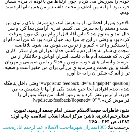
خودم را سرزنش می کردم. چون ارتباط من با توده ی مردم بسیار
خوب بود. آنها به من لطف و محبت داشتند و من هم به آنها ارادتمند
بودم.
بالاخره پس از لحظاتی، او به هوش آمد، دید سرش بالای زانوی من
است و دستم را به سرش می کشم. قدری آرامش پیدا کرد و سر
حال آمد و معلوم شد که این آقا، قبل از پیام من یک مورد سرقت
کرده بود و وقتی در این جا مرا دید، خیال کرده بود که من آمده ام او
را دستگیر و اعدام کنم و از ترس بی هوش می شود. بلافاصله
سجده ی شکر به جا آوردم و گفتم: خدایا! هزاران هزار شکر، کاری
کردی که همیشه آدم های فاسد، اشرار، اوباش و خلافکار از من
بترسند و انسان های خوب، مؤمن و فداکار با من صمیمی و مهربان
باشند و این نعمت و سرمایه ی بزرگی برای من حقیر است و ضعیف
تر از آنم که شکر آن را به جا آورم.
[wpdiscuz-feedback id=”a184jalp84″ question=”وقتی داخل پناهگاه
شدم، دیدم افرادی آنجا جمع شدند. یکی از آنها تا چشمش به من
خورد، از ترس غش کرد و به زمین افتاد. من دیگه بمباران را
فراموش کردم.” opened=”0″][/wpdiscuz-feedback]
منبع: خاطرات حجت‌الاسلام حسنی امام جمعه ارومیه، تدوین:
عبدالرحیم اباذری، ناشر: مرکز اسناد انقلاب اسلامی، چاپ اول:
۱۳۸۴، ص ۲۶۴ – ۲۶۵
برچسب ها:
1365
بمباران شهرها
حجت الاسلام عبدالرحیم اباذری
حجت‌