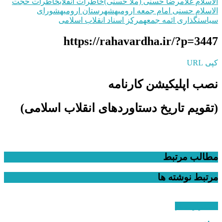
الاسلام غلامرضا حسنی (ملا حسنی)
خاطرات انقلاب
خاطرات حجت‌
الاسلام حسنی امام جمعه ارومیه
شهرستان ارومیه
شورای
سیاستگذاری ائمه جمعه
مرکز اسناد انقلاب اسلامی
https://rahavardha.ir/?p=3447
کپی URL
نصب اپلیکیشن کارنامه
(تقویم تاریخ دستاوردهای انقلاب اسلامی​)
مطالب مرتبط
مرتبط
نوشته ها
استقرار نظام