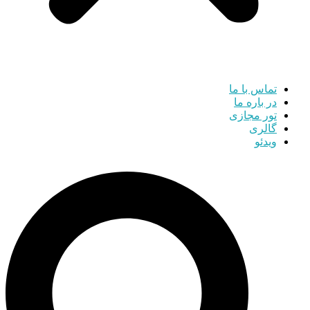
تماس با ما
در باره ما
تور مجازی
گالری
ویدئو