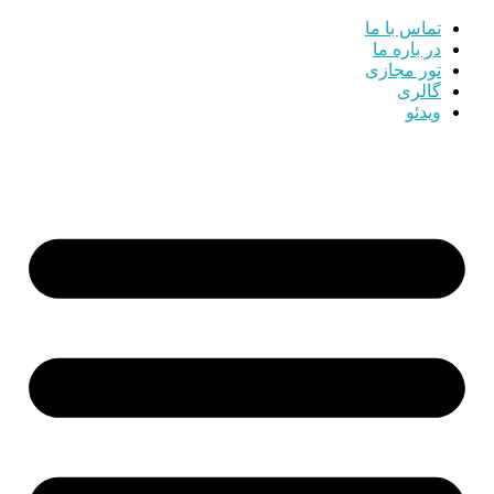
تماس با ما
در باره ما
تور مجازی
گالری
ویدئو