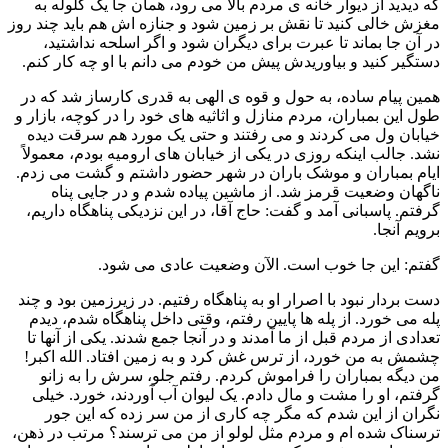
که دیدید از دیوار خانه ی مردم بالا می رود، همان جا یک گلوله به
مغزش خالی کنید تا نقش بر زمین شود و جنازه اش هم باید چند روز
در آن جا بماند تا عبرت برای دیگران شود و اگر اسلحه نداشتید،
دستگیر کنید و بیاوریدش پیش من خودم می دانم با او چه کار کنم.
همین پیام ساده، به حول و قوه ی الهی به قدری کارساز شد که در
طول این بمباران، مردم منازل و اثاثیه های خود را در کوچه، بازار و
خیابان ول می کردند و می رفتند و حتی یک مورد هم سرقت دیده
نشد. جالب اینکه روزی در یکی از خیابان های ارومیه بودم، معمولاً
ایام بمباران و موشک باران در شهر حضور داشتم و گشت می زدم.
ناگهان وضعیت قرمز شد. از ماشین پیاده شدم و در جایی پناه
گرفتم. پاسبانی آمد و گفت: حاج آقا، در این نزدیکی پناهگاه داریم،
برویم آنجا.
گفتم: این جا خوب است. الآن وضعیت عادی می شود.
دست بردار نبود با اصرار او به پناهگاه رفتیم. در زیرزمین بود و چند
پله می خورد. از پله ها پایین رفتم، وقتی داخل پناهگاه شدم، دیدم
تعدادی از مردم قبل از ما آمدند و در آنجا جمع شدند. یکی از آنها تا
چشمش به من خورد، از ترس غش کرد و به زمین افتاد. الله اکبر!
من دیگه بمباران را فراموش کردم. رفتم جلو، سرش را به زانو
گرفتم، او را مشت و مال دادم. یک لیوان آب آوردند، خورد. خیلی
نگران از این شدم که مگر چه کاری از من سر زده که این جور
ترسناک شده ام و مردم مثل لولو از من می ترسند؟ مرتب در ذهن،