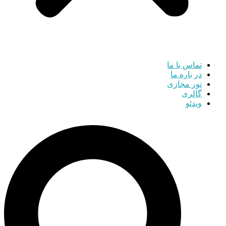
تماس با ما
در باره ما
تور مجازی
گالری
ویدئو