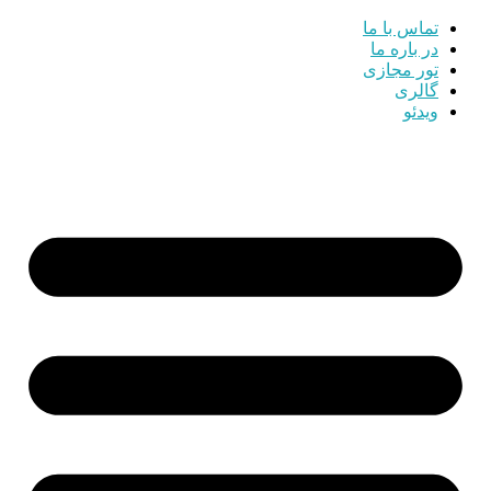
تماس با ما
در باره ما
تور مجازی
گالری
ویدئو