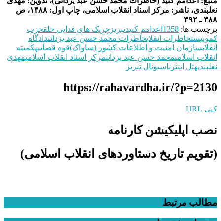
منبع: اعدامم کنید (خاطرات محمد حسن عبد یزدانی)، تدوین: مهدی
نعلبندی، ناشر: مرکز اسناد انقلاب اسلامی، چاپ اول: ۱۳۸۸، ص
۳۸۸ ـ ۳۹۲
برچسب ها:
1358
اعدامم کنید
تبریز
چریک های فدایی خلق
حزب
کمونیست
خاطرات انقلاب
خاطرات محمد حسن عبد یزدانی
دادگاه
انقلاب
سازمان امنیت و اطلاعات کشور (ساواک)
قوه قضاییه
کمیته
انقلاب اسلامی
محمد حسن عبد یزدانی
مرکز اسناد انقلاب اسلامی
مهدی
نعلبندی
هتل اینترناسیونال تبریز
https://rahavardha.ir/?p=2130
کپی URL
نصب اپلیکیشن کارنامه
(تقویم تاریخ دستاوردهای انقلاب اسلامی​)
مطالب مرتبط