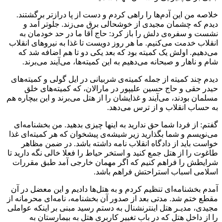
خلاصه من این آدم‌ها را راهی کردم و دست از پا درازتر برگشتند.
دیدم که چشمان مجیدی از خوشحالی برق می‌زند. جلوتر آمد و
نشست و سفره‌ی دلش را باز کرد: حاج آقا ما در حد خودمان به
انقلاب خدمت می‌کنیم. ما هر روز دویست تا غذا به نیروهای انقلاب
می‌دهیم. اولش یک کمیته بود که بعد یکی دو تا هم اضافه شد که
شام و ناهار و صبحانه می‌دهیم به این کمیته‌ها، می‌آیند می‌برند.
دیدم چند کمیته از جمله کمیته‌ی شربیانی در ایل گولی و کمیته‌های
حیدر حقی و حاج حسین علیپور در مارالان، که کمیته‌های خلق
مسلمان بودند، می‌آیند و غذایشان را از هتل می‌برند و این بیچاره هم
به حساب انقلاب و از ترس می‌دهد.
گفتم: از فردا شما حق ندارید به اینها چیزی بدهید. من بخشنامه‌ای
می‌نویسم و شما بگذارید زیر شیشه‌ی پیشخوان که هر کمیته‌ای غذا
خواست باید از دادگاه انقلاب نامه داشته باشد. در ضمن مظاهر
طاغوت را از هتل جمع کنید و استخر حیاط را فعلا خالی نگه دارید تا
شرایطش را فراهم کنیم که اگر مهمان خارجی آمد طبق مقررات
اسلامی اسباب استراحتش فراهم باشد.
آمدم بخشنامه‌ای تنظیم کردم و به هتل‌ها دادیم و این معضل در آن
مقطع ختم شد. مدتی بعد از صدور آن بخشنامه، نامه‌ای محرمانه از
مجیدی، مدیـر هتل اینترنشنال به دستم رسید مبنی بر اینکه عواملی
را از داخل هتل که در باب تغییر کاربری هتل به بیمارستان به