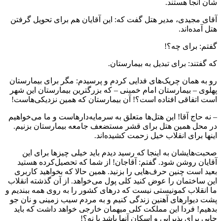
شان آنجا هستند.
آقای مجیدی، مدیر هتل گفت که: این آقایان هم برای تحویل گرفتن
هتل آمده‌اند.
گفتم: برای چه؟!
که گفتند: برای تبدیل به بیمارستان.
رو به همان چریک‌های فدایی کردم و پرسیدم: مگر برای بیمارستان
پهلوی – بیمارستان امام خمینی – که بزرگترین بیمارستان این شهر
است اتفاقی افتاده است؟! آن بیمارستان که همین نزدیکی‌هاست!
– نه حاج آقا! این هتل‌ها متعلق به سرمایه‌دارهاست و ما می‌خواهیم
در محل همین هتل برای قشر مستضعف جامعه بیمارستان بزنیم.
اینها برای انقلاب خیل زحمت کشیده‌اند.
صحبت‌هایشان به اینجا که رسید دیدم باید خیلی چیزها برای این
آقایان روشن شود. گفتم: آقاجان! از شما که تحصیل‌کرده هستید
بعید است چنین حرف‌هایی را بزنید. همین حالا که بخواهید کاربری
این ساختمان را عوض کنید کلی پول می‌خواهد. از آن گذشته انقلاب
ما انقلاب کمونیستی نیست که درهای کشور را به روی همه ببندیم و
پشت دیوارهای آهنین زندگی کنیم و به مردم سیب زمینی و نان جو
بدهیم! فردا این مملکت کلی میهمان خارجی خواهد داشت که باید
جایی برای پذیرایی و اسکان آنها باشد یا نه؟!