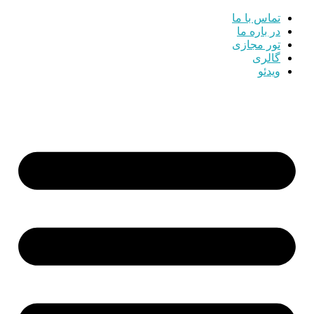
تماس با ما
در باره ما
تور مجازی
گالری
ویدئو