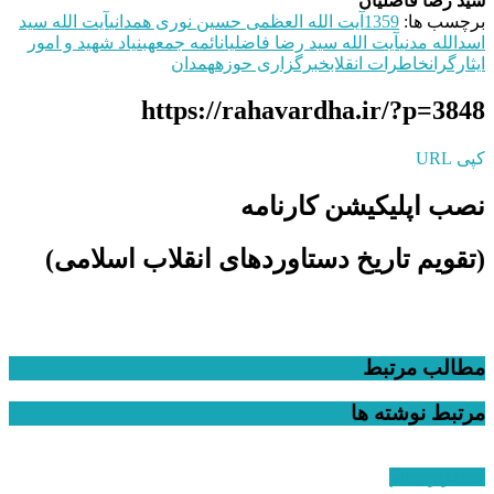
سید رضا فاضلیان
برچسب ها:
1359
آیت الله العظمی حسین نوری همدانی
آیت الله سید
اسدالله مدنی
آیت الله سید رضا فاضلیان
ائمه جمعه
بنیاد شهید و امور
ایثارگران
خاطرات انقلاب
خبرگزاری حوزه
همدان
https://rahavardha.ir/?p=3848
کپی URL
نصب اپلیکیشن کارنامه
(تقویم تاریخ دستاوردهای انقلاب اسلامی​)
مطالب مرتبط
مرتبط
نوشته ها
استقرار نظام