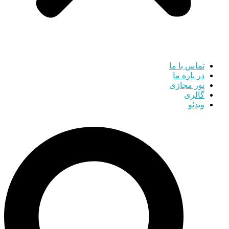
تماس با ما
در باره ما
تور مجازی
گالری
ویدئو