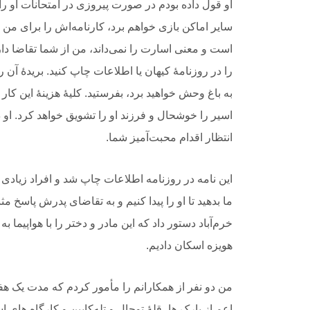
او قول داده بودم در صورت پیروزی در امتحانات او را
سایر اماکن بازی خواهم برد، کارنامه‌اش را برای من 
است و معنی اسارت را نمی‌داند، من از شما تقاضا د
را در روزنامۀ کیهان یا اطلاعات چاپ کنید. بریدۀ آن
به باغ‌ وحش خواهید برد، بفرستید. کلیۀ هزینۀ این کار
اسیر را خوشحال و فرزند او را تشویق خواهد کرد. او
انتظار اقدام محبت‌آمیز شما.
این نامه در روزنامه اطلاعات چاپ شد و افراد زیادی 
ما بدهید تا او را پیدا کنیم و به تقاضای پدرش پاسخ مث
خرم‌آباد دستور داد که این مادر و دختر را با هواپیما به
هویزه اسکان دادیم.
من دو نفر از همکارانم را مأمور کردم که مدت یک هفته 
اعم از پارک ها، قلۀ توچال و تله‌کابین و کارگاه های 