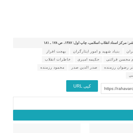
سناد انقلاب اسلامی، چاپ اول: ۱۳۸۷، ص ۱۷۸ ـ ۱۸۱
ران
بنیاد شهید و امور ایثارگران
بهجت افراز ‌
م محسن قرائتی
حکیمه امیری
خاطرات انقلاب
ر رضوان رزمنده
صدر الدین صدر
محمود رزمنده
می
کپی URL
https://rahavar