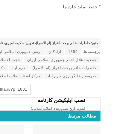
* حفظ نماید جان ما
منبع: خاطرات خانم بهجت افراز (ام الاسرا)، تدوین: حکیمه امیری، ناشر: مرکز ا
برچسب ها:
1359
آزادگان
ارتش جمهوری اسلامی ای
جمعیت هلال احمر جمهوری اسلامی ایران
حجت الاسلا
خاطرات خانم بهجت افراز (ام الاسرا)
خرم‌ آباد
دکت
مدرسه رضا گودرزی خرم آباد
مرکز اسناد انقلاب اسلا
dha.ir/?p=1831
نصب اپلیکیشن کارنامه
(تقویم تاریخ دستاوردهای انقلاب اسلامی​)
مطالب مرتبط