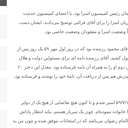
 زمان رئیس کمیسیون اسرا بود، با اعضای کمیسیون خدمت
یان اسرا را برای آقای قرائتی توضیح می‌دادند، ایشان دست
اً وضعیت اسرا و مفقودان وضعیت خاصی بود.
یکی از نامه ها، نامۀ یکی از درجه داران ارتش به نام آقای محمود رزمنده بود که در روز اول مهر ۵۹ یک روز پس از
ر شده بود و اسارت او هم ۱۰ سال طول کشید. آقای رزمنده نامه ای برای مسئولین دولت و هلال
احمر نوشته بود و عکس دختر ۸ ساله و کارنامۀ کلاس دوم او را به همراه آن نامه فرستاده بود. معدل این دختر ۲۰
 پدرش هم پس از دریافت آن، نامۀ خود را نوشته و فرستاده بود.
هموطن سلام. من محمود رزمنده هستم که در تاریخ ۵۹/۷/۱ اسیر شدم و تا کنون هیچ تقاضایی از هیچ‌ یک از دوایر
انواده ننموده‌ام.‌ چون یک سرباز هستم، نباید انتظار پاداش
ه‌ام رضوان می‌باشد که در امتحانات موفق شده و چون من به