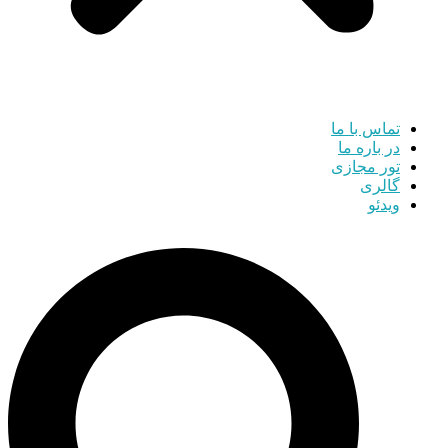
تماس با ما
در باره ما
تور مجازی
گالری
ویدئو