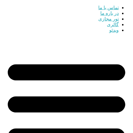
تماس با ما
در باره ما
تور مجازی
گالری
ویدئو