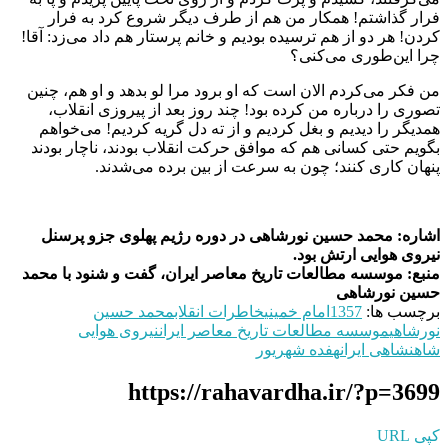
فرار گذاشتم! همکار من هم از طرف دیگر شروع کرد به فرار
کردن! هر دو از هم ترسیده بودیم و خانم پرستار هم داد می‌زد: آقا!
چرا این‌طوری می‌کنی؟
من فکر می‌کردم الان است که او برود مرا لو بدهد و او هم، چنین
تصوری را درباره من کرده بود! چند روز بعد از پیروزی انقلاب،
همدیگر را دیدیم و بغل کردیم و از ته دل گریه کردیم! می‌خواهم
بگویم حتی کسانی هم که موافق حرکت انقلاب بودند، ناچار بودند
پنهان‌ کاری کنند؛ چون به سرعت از بین برده می‌شدند.
اشاره: محمد حسین نورشاهی در دوره رژیم پهلوی جزو پرسنل
نیروی هوایی ارتش بود.
منبع: موسسه مطالعات تاریخ معاصر ایران، گفت و شنود با محمد
حسین نورشاهی
برچسب ها:
1357
امام خمینی
خاطرات انقلاب
محمد حسین
نورشاهی
موسسه مطالعات تاریخ معاصر ایران
نیروی هوایی
شاهنشاهی ایران
هفده شهریور
https://rahavardha.ir/?p=3699
کپی URL