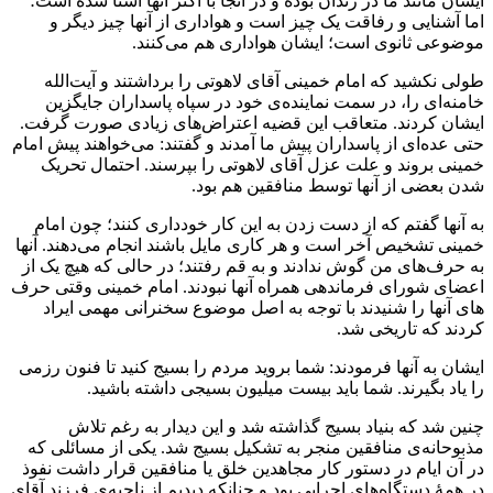
ایشان مانند ما در زندان بوده و در آنجا با اکثر آنها آشنا شده است؛
اما آشنایی و رفاقت یک چیز است و هواداری از آنها چیز دیگر و
موضوعی ثانوی است؛ ایشان هواداری هم می‌کنند.
طولی نکشید که امام خمینی آقای لاهوتی را برداشتند و آیت‌الله
خامنه‌ای را، در سمت نماینده‌ی خود در سپاه پاسداران جایگزین
ایشان کردند. متعاقب این قضیه اعتراض‌های زیادی صورت گرفت.
حتی عده‌ای از پاسداران پیش ما آمدند و گفتند: می‌خواهند پیش امام
خمینی بروند و علت عزل آقای لاهوتی را بپرسند. احتمال تحریک
شدن بعضی از آنها توسط منافقین هم بود.
به آنها گفتم که از دست زدن به این کار خودداری کنند؛ چون امام
خمینی تشخیص آخر است و هر کاری مایل باشند انجام می‌دهند. آنها
به حرف‌های من گوش ندادند و به قم رفتند؛ در حالی که هیچ یک از
اعضای شورای فرماندهی همراه آنها نبودند. امام خمینی وقتی حرف
های آنها را شنیدند با توجه به اصل موضوع سخنرانی مهمی ایراد
کردند که تاریخی شد.
ایشان به آنها فرمودند: شما بروید مردم را بسیج کنید تا فنون رزمی
را یاد بگیرند. شما باید بیست میلیون بسیجی داشته باشید.
چنین شد که بنیاد بسیج گذاشته شد و این دیدار به رغم تلاش
مذبوحانه‌ی منافقین منجر به تشکیل بسیج شد. یکی از مسائلی که
در آن ایام در دستور کار مجاهدین خلق یا منافقین قرار داشت نفوذ
در همۀ دستگاه‌های اجرایی بود و چنانکه دیدیم از ناحیه‌ی فرزند آقای