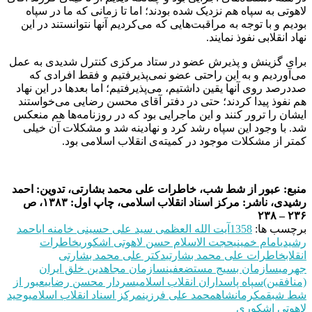
لاهوتی به سپاه هم نزدیک شده بودند؛ اما تا زمانی که ما در سپاه
بودیم و با توجه به مراقبت‌هایی که می‌کردیم آنها نتوانستند در این
نهاد انقلابی نفوذ نمایند.
برای گزینش و پذیرش عضو در ستاد مرکزی کنترل شدیدی به عمل
می‌آوردیم و به این راحتی عضو نمی‌پذیرفتیم و فقط افرادی که
صددرصد روی آنها یقین داشتیم، می‌پذیرفتیم؛ اما بعدها در این نهاد
هم نفوذ پیدا کردند؛ حتی در دفتر آقای محسن رضایی می‌خواستند
ایشان را ترور کنند و این ماجرایی بود که در روزنامه‌ها هم منعکس
شد. با وجود این سپاه رشد کرد و نهادینه شد و مشکلات آن خیلی
کمتر از مشکلات موجود در کمیته‌ی انقلاب اسلامی بود.
منبع: عبور از شط شب، خاطرات علی محمد بشارتی، تدوین: احمد
رشیدی، ناشر: مرکز اسناد انقلاب اسلامی، چاپ اول: ۱۳۸۳، ص
۲۳۶ – ۲۳۸
برچسب ها:
1358
آیت الله العظمی سید علی حسینی خامنه ای
احمد
رشیدی
امام خمینی
حجت الاسلام حسن لاهوتی اشکوری
خاطرات
انقلاب
خاطرات علی محمد بشارتی
دکتر علی محمد بشارتی
جهرمی
سازمان بسیج مستضعفین
سازمان مجاهدین خلق ایران
(منافقین)
سپاه پاسداران انقلاب اسلامی
سردار محسن رضایی
عبور از
شط شب
قم
کرمانشاه
محمد علی فرزین
مرکز اسناد انقلاب اسلامی
وحید
لاهوتی اشکوری