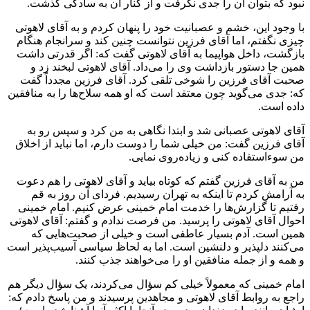
نبود که بتوان آن را جدی نگرفت و از کنار آن به سادگی گذشت.
با وجود این، خشم و عصبانیت خود را پنهان کردم و به آقای لاهوتی
چیزی نگفتم، اما آقای فرزین نتوانست چنین کند و سرانجام هنگام
بازگشت، داخل هواپیما به آقای لاهوتی گفت که: اگر قدرتی داشت
همین جا دستور بازداشت وی را می‌داد. آقای لاهوتی لبخند زد و
صحبت آقای فرزین را شوخی تلقی کرد. آقای فرزین مجدداً گفت
که: جدی می‌گوید چون معتقد است که او همه سلاح‌ها را به منافقین
داده است.
آقای لاهوتی عصبانی شد و ابتدا نگاهی به من کرد و سپس رو به
آقای فرزین گفت: من خیلی شما را دوست دارم، اما نباید از اخلاق
من سوء‌استفاده کنی و زیاده‌روی نمایی.
من به آقای فرزین گفتم که کوتاه بیاید و آقای لاهوتی را هم دعوت
به آرامش کردم تا اینکه به تهران رسیدیم. فردای آن روز به قم
رفتیم تا گزارش‌ها را خدمت امام خمینی عرض کنیم. امام خمینی
احوال آقای لاهوتی را پرسید. من فرصت ندادم و گفتم: آقای لاهوتی
همین است. آدم بسیار عاطفی است و خیلی از صحبت‌هایی که
می‌کنند دلپذیر و دلنشین است. اما به لحاظ سیاسی آسیب‌پذیر است
و همه و از جمله منافقین او را می‌خواهند جذب کنند.
امام خمینی که معمولاً خیلی کم سؤال می‌کردند، یک سؤال دیگر هم
راجع به روابط آقای لاهوتی و مجاهدین پرسیدند و من پاسخ دادم که: