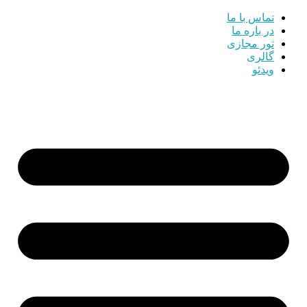
تماس با ما
در باره ما
تور مجازی
گالری
ویدئو