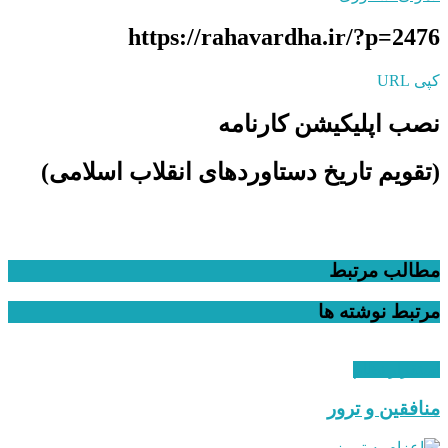
https://rahavardha.ir/?p=2476
کپی URL
نصب اپلیکیشن کارنامه
(تقویم تاریخ دستاوردهای انقلاب اسلامی​)
مطالب مرتبط
مرتبط
نوشته ها
استقرار نظام
منافقین و ترور