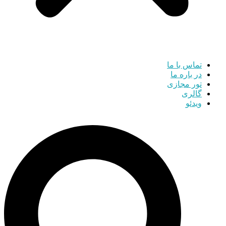
تماس با ما
در باره ما
تور مجازی
گالری
ویدئو