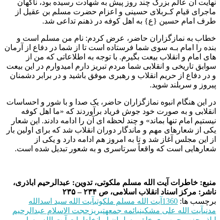
نهایت آن عالم بزرگ چند روز پیش به شهادت رسیده بود، ناگهان
ماجرای قیام کـربلای حسینی و اعزام حضرت مسلم بن عقیل از
طرف امام حسین {ع} به اهل کوفه در ذهنم تداعی شد.
خطاب به نمازگزاران حاضر، عرض کردم: نام من مسلم است و
بنده را امام بـه سوى شما فرستاده است تا از شما در دفاع از آرمان
های امام و انقلاب بیعت بگیرم. با توجه به اطلاعاتی که من از
سوابق تاریخی و انقلابی شما مردم تبریز دارم امیدوارم در این بیعت
و در دفاع از حریم انقلاب و رهبری موفق باشید و در برابر دشمنان
پیروز و سربلند شوید.
در این هنگام انبوه نمازگزاران حاضر، یک صدا و با شور و احساسات
انقلابی و به صورت خود جوش فریاد برآوردند که «ما اهل کوفه
نیستیم امام تنها بماند» و چند لحظه ای آن را ادامه دادند. این شعار
یکی از شعارهای مهم و ماندگار دوران انقلاب شد که برای اولین بار
از این مجلس آغاز شد و تا به امروز هم ادامه دارد و یکی از
شعارهایی است که واقعاً سرتاسری و به شعور تبدیل شده است.
منبع: خاطرات آیت الله مسلم ملکوتی، تدوین: عبدالرحیم اباذری،
ناشر: مرکز اسناد انقلاب اسلامی، ص ۲۳۴ – ۲۳۵
برچسب ها:
1360
آيت‌ الله مسلم ملکوتی
آیت الله سید اسدالله
مدنی
آیت الله علی مشکینی
ائمه جمعه
تبریز
حجت الاسلام عبدالرحیم
اباذری
حزب جمهوری خلق مسلمان ایران
خاطرات آیت الله مسلم