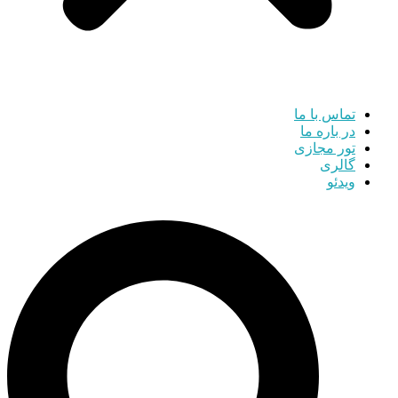
تماس با ما
در باره ما
تور مجازی
گالری
ویدئو