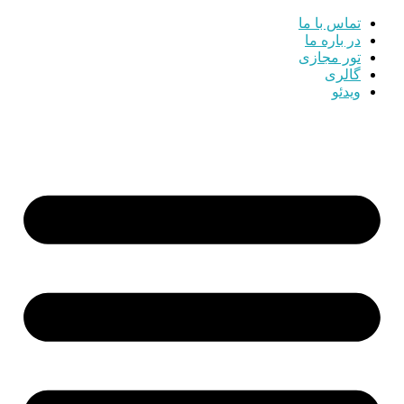
تماس با ما
در باره ما
تور مجازی
گالری
ویدئو