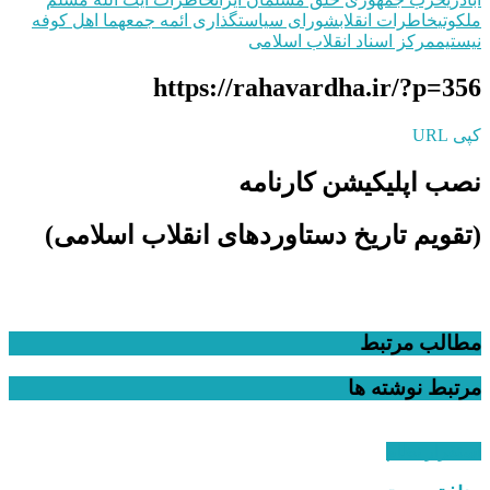
ملکوتی
خاطرات انقلاب
شورای سیاستگذاری ائمه جمعه
ما اهل کوفه
نیستیم
مرکز اسناد انقلاب اسلامی
https://rahavardha.ir/?p=356
کپی URL
نصب اپلیکیشن کارنامه
(تقویم تاریخ دستاوردهای انقلاب اسلامی​)
مطالب مرتبط
مرتبط
نوشته ها
استقرار نظام