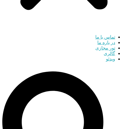
تماس با ما
در باره ما
تور مجازی
گالری
ویدئو