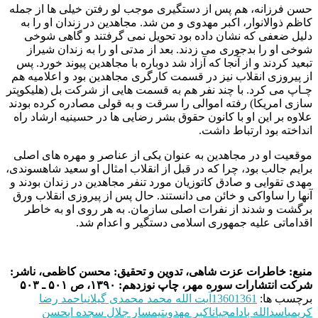
حسن فرزانه، هم پس از دستگیری موجب لو رفتن خیلی ها از جمله
کاظم ذوالانوار، اکبر مهدوی و من شد. مجاهدین در زندان او را به
دلیل ضعفی که نشان داده بود تحویل نمی گرفتند و گاهی شوخی
شوخی او را بدجوری می زدند. بعد از مدتی او را به زندان شیراز
تبعید کردند و از آنجا که آزاد شد دوباره با مجاهدین پیوند خورد. پس
از پیروزی انقلاب نیز در قسمت کارگری مجاهدین بود و اعلامیه هم
چـاپ می کرد. با چند نفر هم به قسمت هایی از شرکت بل (هلیکوپتر
سازی امریکا) رفته اموالی را سرقت و به قولی مصادره کرده بودند
علاوه بر این او با کانون حقوق بشر رضایی ها در حسینیه ارشاد راه
انداخته بود ارتباط داشت.
موقعیت او در مجاهدین به عنوان یکی از عناصر و مهره های اصلی
برایم جالب بود، چرا که در قبل از انقلاب امثال او سعید شاهسوندی،
مهدی تقوایی و صادق کاتوزیان مورد تنفر مجاهدین در زندان بودند و
آنها را ساواکی و خائن می دانستند. حال پس از پیروزی انقلاب ورق
برگشت و شدند از نفرات اصلی سازمان. به هر روی او به خاطر
اقداماتی علیه جمهوری اسلامی دستگیر و اعدام شد.
منبع: خاطرات عزت شاهی، تدوین و تحقیق: محسن کاظمی، ناشر:
شرکت انتشارات‌ سوره مهر، چاپ نوزدهم: ۱۳۹۰، ص ۵۰۱ ـ ۵۰۳
برچسب ها:
1361
1360
آیت الله محمد محمدی گیلانی
احمد رضا
کریمی
اسدالله بادامچیان
اکبر مهدوی
تیمسار جلال سجده ای
حسن