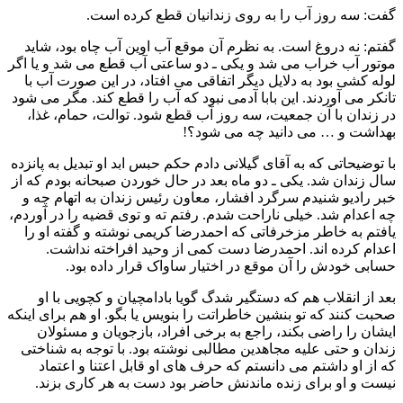
گفت: سه روز آب را به روی زندانیان قطع کرده است.
گفتم: نه دروغ است. به نظرم آن موقع آب اوین آب چاه بود، شاید
موتور آب خراب می شد و یکی ـ دو ساعتی آب قطع می شد و یا اگر
لوله کشی بود به دلایل دیگر اتفاقی می افتاد، در این صورت آب با
تانکر می آوردند. این بابا آدمی نبود که آب را قطع کند. مگر می شود
در زندان با آن جمعیت، سه روز آب قطع شود. توالت، حمام، غذا،
بهداشت و … می دانید چه می شود؟!
با توضیحاتی که به آقای گیلانی دادم حکم حبس ابد او تبدیل به پانزده
سال زندان شد. یکی ـ دو ماه بعد در حال خوردن صبحانه بودم که از
خبر رادیو شنیدم سرگرد افشار، معاون رئیس زندان به اتهام چه و
چه اعدام شد. خیلی ناراحت شدم. رفتم ته و توی قضیه را در آوردم،
یافتم به خاطر مزخرفاتی که احمدرضا کریمی نوشته و گفته او را
اعدام کرده اند. احمدرضا دست کمی از وحید افراخته نداشت.
حسابی خودش را آن موقع در اختیار ساواک قرار داده بود.
بعد از انقلاب هم که دستگیر شدگ گویا بادامچیان و کچویی با او
صحبت کنند که تو بنشین خاطراتت را بنویس یا بگو. او هم برای اینکه
ایشان را راضی بکند، راجع به برخی افراد، بازجویان و مسئولان
زندان و حتی علیه مجاهدین مطالبی نوشته بود. با توجه به شناختی
که از او داشتم می دانستم که حرف های او قابل اعتنا و اعتماد
نیست و او برای زنده ماندنش حاضر بود دست به هر کاری بزند.