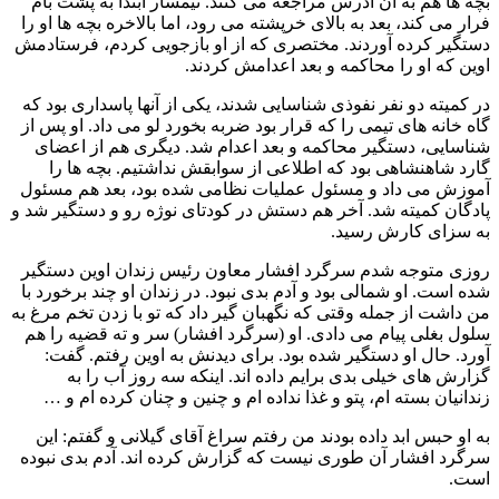
بچه ها هم به آن آدرس مراجعه می کنند. تیمسار ابتدا به پشت بام
فرار می کند، بعد به بالای خرپشته می رود، اما بالاخره بچه ها او را
دستگیر کرده آوردند. مختصری که از او بازجویی کردم، فرستادمش
اوین که او را محاکمه و بعد اعدامش کردند.
در کمیته دو نفر نفوذی شناسایی شدند، یکی از آنها پاسداری بود که
گاه خانه های تیمی را که قرار بود ضربه بخورد لو می داد. او پس از
شناسایی، دستگیر محاکمه و بعد اعدام شد. دیگری هم از اعضای
گارد شاهنشاهی بود که اطلاعی از سوابقش نداشتیم. بچه ها را
آموزش می داد و مسئول عملیات نظامی شده بود، بعد هم مسئول
پادگان کمیته شد. آخر هم دستش در کودتای نوژه رو و دستگیر شد و
به سزای کارش رسید.
روزی متوجه شدم سرگرد افشار معاون رئیس زندان اوین دستگیر
شده است. او شمالی بود و آدم بدی نبود. در زندان او چند برخورد با
من داشت از جمله وقتی که نگهبان گیر داد که تو با زدن تخم مرغ به
سلول بغلی پیام می دادی. او (سرگرد افشار) سر و ته قضیه را هم
آورد. حال او دستگیر شده بود. برای دیدنش به اوین رفتم. گفت:
گزارش های خیلی بدی برایم داده اند. اینکه سه روز آب را به
زندانیان بسته ام، پتو و غذا نداده ام و چنین و چنان کرده ام و …
به او حبس ابد داده بودند من رفتم سراغ آقای گیلانی و گفتم: این
سرگرد افشار آن طوری نیست که گزارش کرده اند. آدم بدی نبوده
است.