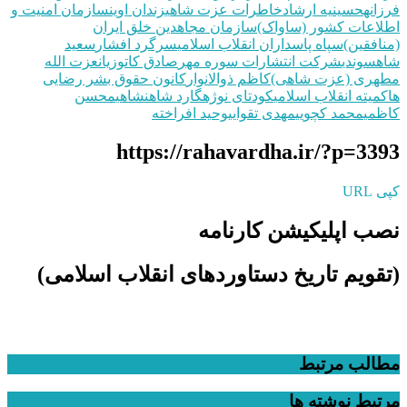
فرزانه
حسینیه ارشاد
خاطرات عزت شاهی
زندان اوین
سازمان امنیت و
اطلاعات کشور (ساواک)
سازمان مجاهدین خلق ایران
(منافقین)
سپاه پاسداران انقلاب اسلامی
سرگرد افشار
سعید
شاهسوندی
شرکت انتشارات‌ سوره مهر
صادق کاتوزیان
عزت الله
مطهری (عزت شاهی)
کاظم ذوالانوار
کانون حقوق بشر رضایی
ها
کمیته انقلاب اسلامی
کودتای نوژه
گارد شاهنشاهی
محسن
کاظمی
محمد کچویی
مهدی تقوایی
وحید افراخته‌
https://rahavardha.ir/?p=3393
کپی URL
نصب اپلیکیشن کارنامه
(تقویم تاریخ دستاوردهای انقلاب اسلامی​)
مطالب مرتبط
مرتبط
نوشته ها