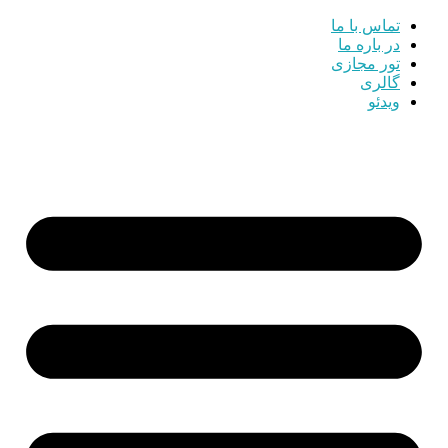
تماس با ما
در باره ما
تور مجازی
گالری
ویدئو