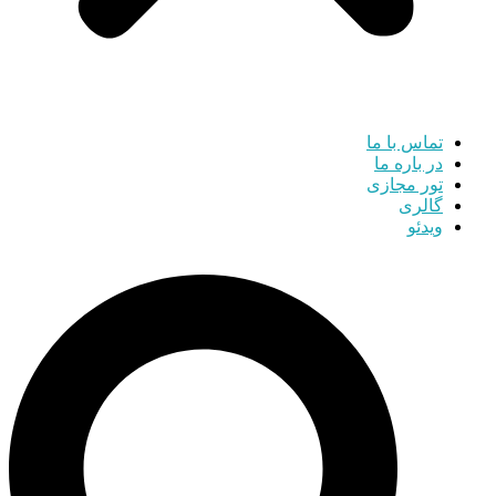
تماس با ما
در باره ما
تور مجازی
گالری
ویدئو