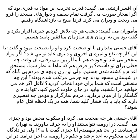
آن افسر ارتشی می گفت: قدرت تخریب این مواد به قدری بود که
اگر انفجار صورت می گرفت تمام سقف و دیوارهای مسجد را فرو
می ریخت و ویران می کرد. فردا صبح به بازداشتگاه رفتیم.
مأموران می گفتند: دیشب هر چه تلاش کردیم چیزی اقرار نکرد و
گفته بود من به آرمان های سازمان منافقین پایبند هستم.
آقای حسنی مقداری با او صحبت کرد و او را نصیحت نمود و گفت: با
این کار چه نفع و ثمره ی اخروی و دنیوی عاید تو می شد؟ اگر مواد
منفجر می شد تو خودت هم با ما از بین می رفتی، آن وقت چه
حظی برای تو داشت؟ بر فرض هم که ماها به نظر شما، مستحق
اعدام و کشته شدن هستیم، ولی این زن و بچه ی مردم بی گناه که
در شبستان مسجد بودند چه جرمی مرتکب شده بودند؟ این چه
منطقی است که شما برای خود انتخاب کردید؟ لااقل اگر هم می
خواهید مرا بکشید، بیایید در جای خلوت کمین کنید، تنها بنده ی
گناهکار را از میان بردارید، مردم نمازگزار و مؤمن چه تقصیری
دارند که باید با یک فشار کلید شما، همه در یک لحظه قتل عام
شوند؟
آقای حسنی هر چه صحبت می کرد، او سکوت محض بود و چیزی
نمی گفت. در ارومیه نتوانستند او را به حرف بیاورند. به تهران
فرستادند. در آنجا هم نفهمیدم آیا چیزی گفت یا نه؟! ولی در دادگاه
انقلاب محکوم به اعدام شد و حکم در ارومیه به اجرا درآمد. در این