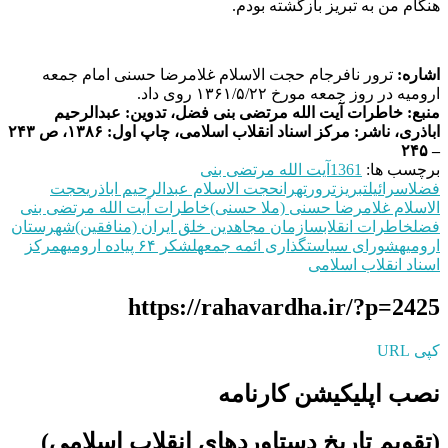
هنگام من به تبریز بازگشته بودم.
اشاره:
ترور نافرجام حجت‌ الاسلام غلامرضا حسنی امام جمعه
ارومیه در روز جمعه مورخ ۱۳۶۱/۵/۲۲ روی داد.
منبع: خاطرات آیت الله مرتضی بنی فضل، تدوین: عبدالرحیم
اباذری، ناشر: مرکز اسناد انقلاب اسلامی، چاپ اول: ۱۳۸۶، ص ۲۴۳
– ۲۴۵
برچسب ها:
1361
آيت‌ الله مرتضی بنی
فضل
اسرائیل
تبریز
ترور
تهران
حجت الاسلام عبدالرحیم اباذری
حجت‌
الاسلام غلامرضا حسنی (ملا حسنی)
خاطرات آیت الله مرتضی بنی
فضل
خاطرات انقلاب
سازمان مجاهدین خلق ایران (منافقین)
شهرستان
ارومیه
شورای سیاستگذاری ائمه جمعه
لشکر ۶۴ پیاده ارومیه
مرکز
اسناد انقلاب اسلامی
https://rahavardha.ir/?p=2425
کپی URL
نصب اپلیکیشن کارنامه
(تقویم تاریخ دستاوردهای انقلاب اسلامی​)