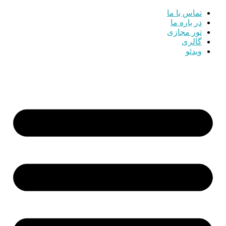
تماس با ما
در باره ما
تور مجازی
گالری
ویدئو