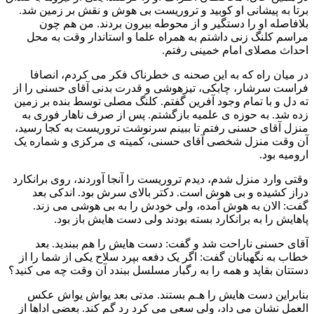
برتا به پیشانی او کوبید و تروریست بی هوش و نقش بر زمین شد.
بلافاصله او را دستگیر و از محوطه بیرون بردند. من هم چون
مراسم کلنگ زنی داشتم به همراه علما و استاندار وقت به محل
احداث مصلای امام خمینی رفتم.
در میان راه که به این صحنه ی خطرناک فکر می کردم، انصافا
فراست سرشار، چابکی، تیزهوشی و قدرت بدنی آقای حسنی را از
ته دل و با تمام وجود آفرین گفتم. کلنگ مصلی توسط بنده بر زمین
زده شد. به حوزه ی علمیه بازگشتم. پس از صرف ناهار فوری به
منزل آقای حسنی رفتم تا ببینم سرنوشت تروریست به کجا رسید،
آن وقت منزل شخصی آقای حسنی، کمیته ی مرکزی و شماره یک
ارومیه بود.
وقتی وارد منزل شدم، دیدم تروریست را آنجا آوردند، روی برانکارد
دراز کشیده و بی هوش است. دکتر بالای سرش بود. اندکی بعد
گفت: الان به هوش آمده، ولی خودش را به بی هوشی می زند.
پاهایش را به برانکارد بسته بودند ولی دست هایش باز بود.
آقای حسنی ناراحت شد و گفت: دست هایش را هم ببندید. بعد
خطاب به نگهبانان گفت: اگر یک دفعه بپرد سلاح یکی از شما را از
دستتان بقاپد و همه را به رگبار مسلسل ببندد آن وقت چه می کنید؟
بنابراین دست هایش را هـم بستند. مدتی بعد یواش یواش عکس
العمل نشان می داد، ولی سعی می کرد رد گم کند. بعضی اداها از