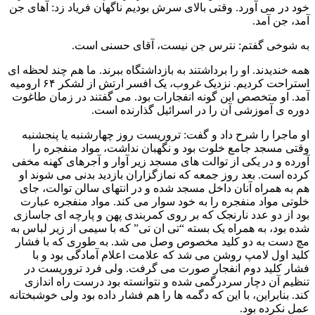
خود در می آورد. وقتی بالای سرش بودیم ناگهان فریاد زد: آهای جن
آمد، جن آمد.
به شوخی گفتم: نترس جن نیست، آقای حسنی است.
همه خندیدند. او را برداشتند به بازداشتگاه ببرند. ما هم چند لحظه ای
استراحت کردیم. نزدیک غروب، یک افسر ارتش از لشکر ۶۴ ارومیه
آمد. او متخصص این گونه انفجارات بود. می گفتند در زمان طاغوت
دوره ی آموزشی آن را در اسرائیل گذارنده است.
او ماجرا را شرح داد و گفت: تروریست روز چهارشنبه یا پنجشنبه
وقتی مسجد جامع خلوت بود و نگهبان نداشت، مواد منفجره را
آورده و در یکی از توالت های مسجد زیر آوار و آجرهای کهنه مخفی
کرده است. بعد روز جمعه که نمازگزاران بازدید بدنی می شوند او
هم به همراه آنان داخل مسجد شده و در انتهای سالن توالت، جای
خلوتی مواد منفجره را به خود سوار می کند. مواد منفجره عبارت
بود از دو عدد نارنجک که بر روی کمربندی پهن و پارچه ای جاسازی
شده بود، به همراه یک بسته “تی ان تی” که با سیمی از زیر لباس به
مچ دست به دو کلید مخصوص وصل می شد. به طوری که با فشار
کلید اول لامپ روشن می شد که علامت اعلام آمادگی بود و با
فشار کلید دوم انفجار صورت می گرفت. ولی فرد تروریست در
تنظیم آن دچار سردرگمی شده و نتوانسته بود درست راه اندازی
کند. بنابراین، با این که دگمه ها را هم فشار داده بود ولی خوشبختانه
عمل نکرده بود.