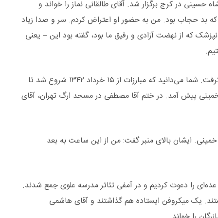
مین آقای شاه حسینی در کرج برگزار شد. آقای طالقانی نماز را خواند و
 که بد حجاب بود. من به حضور او اعتراض کردم. سر و صدا زیاد
پزشک که از نهضت آزادی و رفیق ما بود، گفته بود این – یعنی
یم.
برخورد دوم، روزی بود که ایشان حکم نخست وزیری گرفت. شما می‌دانید که مبارزات از ۱۵ خرداد ۱۳۴۲ شروع شد تا
آقا مصطفی خمینی پیش آمد. در ختم آقا مصطفی در مسجد ارگ تهران، آقای
 خمینی. ایشان بالای منبر گفت: من از این ساعت به بعد
 دیگر اسم امام خمینی باقی ماند. روز ۱۶ بهمن ۱۳۵۷ عده‌ای را دعوت کردیم و در آمفی تئاتر مدرسه علوی جمع شدند.
ند. یک میکروفن ایستاده هم گذاشتند و آقای هاشمی
گان را خواند.