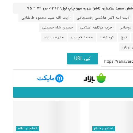
لامیان، ناشر: سوره مهر، چاپ اول: ۱۳۹۲، ص ۷۲ – ۷۵
آیت الله اکبر هاشمی رفسنجانی
آیت الله سید محمود طالقانی
روحانی
حزب موتلفه اسلامی
حسین شاه حسینی
کرج
کرمانشاه
محمد کچویی
مدرسه علوی
ایران
کپی URL
https://rahavar
استقرار نظام
استقرار نظام