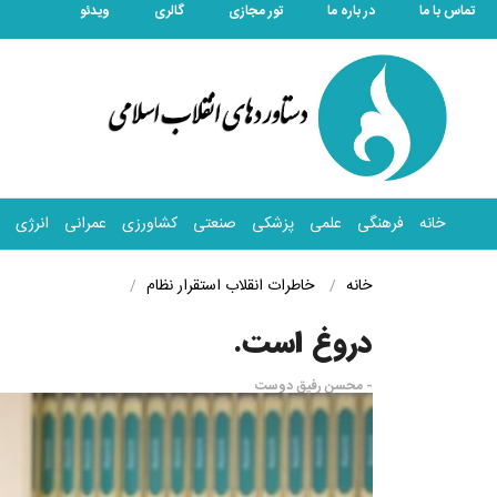
تماس با ما
در باره ما
تور مجازی
گالری
ویدئو
خانه
فرهنگی
علمی
پزشکی
صنعتی
کشاورزی
عمرانی
انرژی
خانه
خاطرات انقلاب
استقرار نظام
دروغ است.
- محسن رفیق دوست