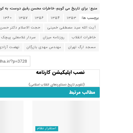
منبع: برای تاریخ می گویم، خاطرات محسن رفیق دوست، به کوشش سعید ع
برچسب ها:
1353
1354
1356
1357
1360
آیت الله سید مصطفی خمینی
حجت الاسلام دکتر حسن 
خاطرات انقلاب
روزنامه میزان
سردار غلامعلی پیچک
مسجد ارگ تهران
مهندس مهدی بازرگان
نهضت آزادی 
dha.ir/?p=3728
نصب اپلیکیشن کارنامه
(تقویم تاریخ دستاوردهای انقلاب اسلامی​)
مطالب مرتبط
استقرار نظام